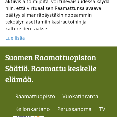
aktiivisia toimijoita, voi tulevaisuudessa käydä
niin, että virtuaalisen Raamattunsa avaava
päätyy silmänräpäystäkin nopeammin
tekoälyn asettamiin käsirautoihin ja
kaltereiden taakse.
Lue lisää
Suomen Raamattuopiston
Säätiö. Raamattu keskelle
elämää.
Raamattuopisto
Vuokatinranta
Kellonkartano
Perussanoma
TV