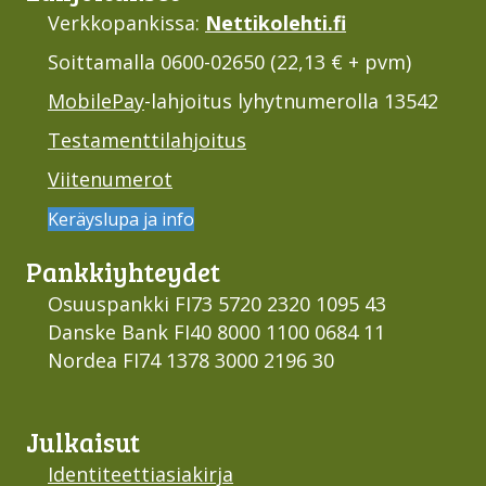
Verkkopankissa:
Nettikolehti.fi
Soittamalla 0600-02650 (22,13 € + pvm)
MobilePay
-lahjoitus lyhytnumerolla 13542
Testamenttilahjoitus
Viitenumerot
Keräyslupa ja info
Pankki­yhteydet
Osuuspankki FI73 5720 2320 1095 43
Danske Bank FI40 8000 1100 0684 11
Nordea FI74 1378 3000 2196 30
Julkaisut
Identiteettiasiakirja