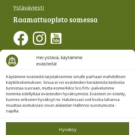
Ystäväviesti
Raamattu­opisto somessa
Evästesuostumus
Hei ystävä, käytämme
evästeitä!
Hallinnoi evästeitä
Etsi sivuiltamme
Käytämme evästeitä tarjotaksemme sinulle parhaan mahdollisen
käyttökokemuksen. Sinua ei voi evästeiden keräämistä tiedoista
tunnistaa suoraan, mutta esimerkiksi Sro.fi/tv -palvelumme
toiminta edellyttää evästeiden hyväksymistä. Evästeet on estetty,
kunnes erikseen hyväksyt ne. Halutessasi voit koska tahansa
muuttaa asetuksiasi sivun alalaidan Hallinnoi suostumusta -
napilla.
© 2019-2026 Suomen Raamattuopiston Säätiö
Hyväksy
Saavutettavuus huomioitu