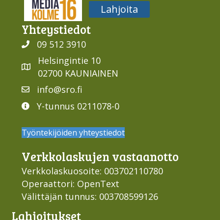
Media316
Lahjoita
Yhteys­tiedot
09 512 3910
Helsingintie 10
02700 KAUNIAINEN
info@sro.fi
Y-tunnus 0211078-0
Työntekijöiden yhteystiedot
Verkko­laskujen vastaan­otto
Verkkolaskuosoite: 003702110780
Operaattori: OpenText
Välittäjän tunnus: 003708599126
Lahjoi­tukset