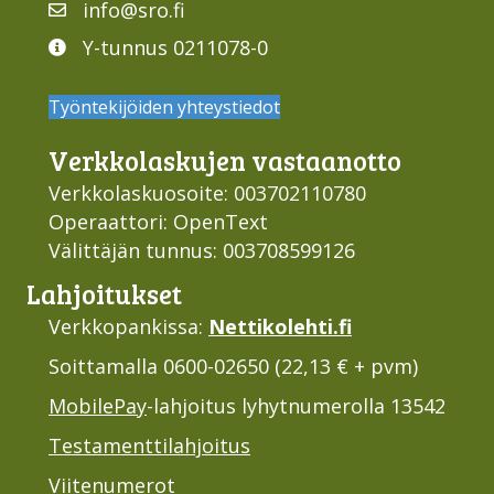
info@sro.fi
Y-tunnus 0211078-0
Työntekijöiden yhteystiedot
Verkko­laskujen vastaan­otto
Verkkolaskuosoite: 003702110780
Operaattori: OpenText
Välittäjän tunnus: 003708599126
Lahjoi­tukset
Verkkopankissa:
Nettikolehti.fi
Soittamalla 0600-02650 (22,13 € + pvm)
MobilePay
-lahjoitus lyhytnumerolla 13542
Testamenttilahjoitus
Viitenumerot