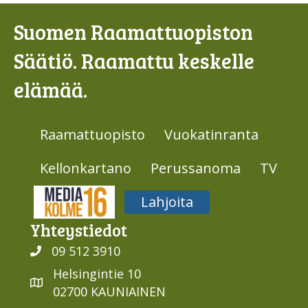
Suomen Raamattuopiston
Säätiö. Raamattu keskelle
elämää.
Raamattuopisto
Vuokatinranta
Kellonkartano
Perussanoma
TV
Media316
Lahjoita
Yhteys­tiedot
09 512 3910
Helsingintie 10
02700 KAUNIAINEN