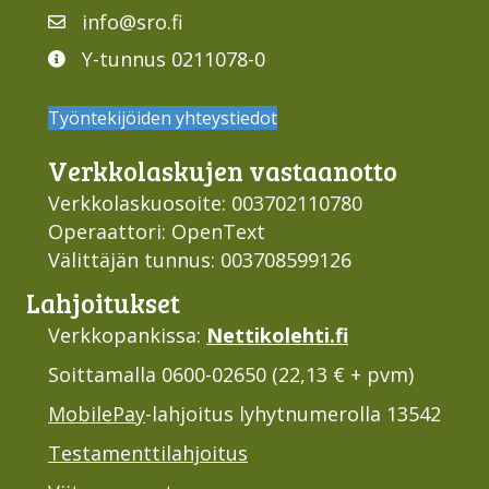
info@sro.fi
Y-tunnus 0211078-0
Työntekijöiden yhteystiedot
Verkko­laskujen vastaan­otto
Verkkolaskuosoite: 003702110780
Operaattori: OpenText
Välittäjän tunnus: 003708599126
Lahjoi­tukset
Verkkopankissa:
Nettikolehti.fi
Soittamalla 0600-02650 (22,13 € + pvm)
MobilePay
-lahjoitus lyhytnumerolla 13542
Testamenttilahjoitus