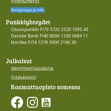
Viitenumerot
Keräyslupa ja info
Pankki­yhteydet
Osuuspankki FI73 5720 2320 1095 43
Danske Bank FI40 8000 1100 0684 11
Nordea FI74 1378 3000 2196 30
Julkaisut
Identiteettiasiakirja
Ystäväviesti
Raamattu­opisto somessa