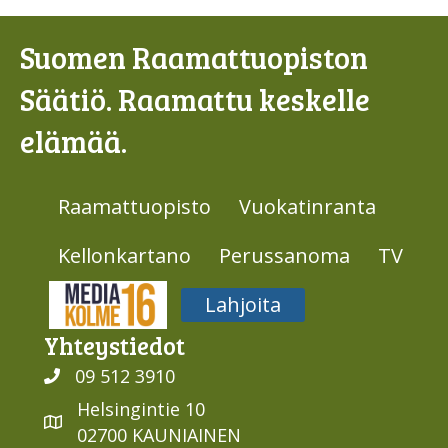
Suomen Raamattuopiston
Säätiö. Raamattu keskelle
elämää.
Raamattuopisto
Vuokatinranta
Kellonkartano
Perussanoma
TV
Media316
Lahjoita
Yhteys­tiedot
09 512 3910
Helsingintie 10
02700 KAUNIAINEN