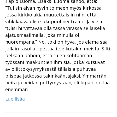
Tapio Luoma. Lisäksi Luoma sanoo, että:
”Tulisin aivan hyvin toimeen myös kirkossa,
jossa kirkkolakia muutettaisiin niin, että
vihkikaava olisi sukupuolineutraali.” Ja vielä:
”Olisi hirvittävää olla tässä virassa sellaisella
ajatusmaailmalla, joka minulla oli
nuorempana.” No, toki on hyvä, jos elämä saa
jollain tasolla opettaa itse kutakin meistä. Silti
pelkään pahoin, että tulen kohtaaman
työssäni maakuntien ihmisiä, jotka kutsuvat
avioliittokysymyksestä tällaisia puhuvaa
piispaa jatkossa takinkääntäjäksi. Ymmärrän
heitä ja heidän pettymystään; oli lupa odottaa
enemmän.
Lue lisää