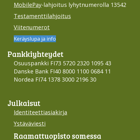
MobilePay
-lahjoitus lyhytnumerolla 13542
Testamenttilahjoitus
Viitenumerot
Keräyslupa ja info
Pankki­yhteydet
Osuuspankki FI73 5720 2320 1095 43
Danske Bank FI40 8000 1100 0684 11
Nordea FI74 1378 3000 2196 30
Julkaisut
Identiteettiasiakirja
Ystäväviesti
Raamattu­opisto somessa