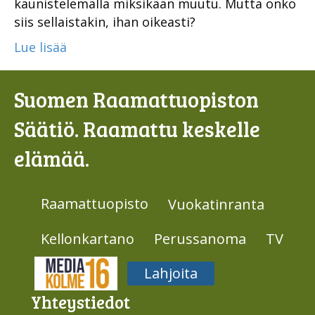
kaunistelemalla miksikään muutu. Mutta onko
siis sellaistakin, ihan oikeasti?
Lue lisää
Suomen Raamattuopiston
Säätiö. Raamattu keskelle
elämää.
Raamattuopisto
Vuokatinranta
Kellonkartano
Perussanoma
TV
Media316
Lahjoita
Yhteys­tiedot