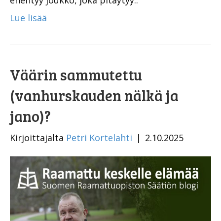
enentyy joukko, joka pitäytyy..
Lue lisää
Väärin sammutettu
(vanhurskauden nälkä ja
jano)?
Kirjoittajalta
Petri Kortelahti
|
2.10.2025