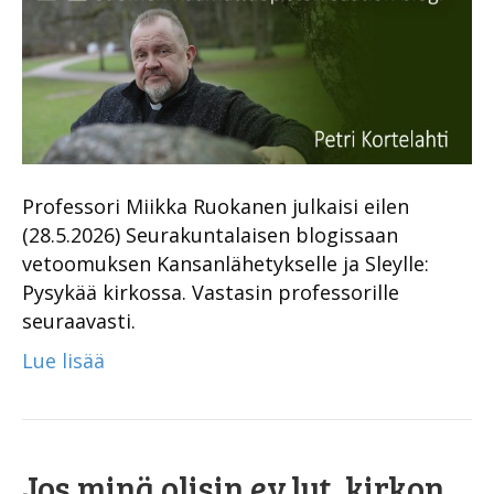
Professori Miikka Ruokanen julkaisi eilen
(28.5.2026) Seurakuntalaisen blogissaan
vetoomuksen Kansanlähetykselle ja Sleylle:
Pysykää kirkossa. Vastasin professorille
seuraavasti.
Lue lisää
Jos minä olisin ev.lut. kirkon