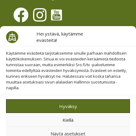
Evästesuostumus
Hei ystävä, käytämme
evästeitä!
Hallinnoi evästeitä
Etsi sivuiltamme
Käytämme evästeitä tarjotaksemme sinulle parhaan mahdollisen
käyttökokemuksen. Sinua ei voi evästeiden keräämistä tiedoista
tunnistaa suoraan, mutta esimerkiksi Sro.fi/tv -palvelumme
toiminta edellyttää evästeiden hyväksymistä. Evästeet on estetty,
kunnes erikseen hyväksyt ne. Halutessasi voit koska tahansa
muuttaa asetuksiasi sivun alalaidan Hallinnoi suostumusta -
napilla.
© 2019-2026 Suomen Raamattuopiston Säätiö
Hyväksy
Saavutettavuus huomioitu
Kiellä
Suojattu Googlen reCAPTCHA-palvelun avulla.
Tietosuoja
ja
ehdot
.
Näytä asetukset