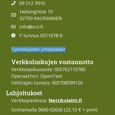
09 512 3910
Helsingintie 10
02700 KAUNIAINEN
info@sro.fi
Y-tunnus 0211078-0
Työntekijöiden yhteystiedot
Verkko­laskujen vastaan­otto
Verkkolaskuosoite: 003702110780
Operaattori: OpenText
Välittäjän tunnus: 003708599126
Lahjoi­tukset
Verkkopankissa:
Nettikolehti.fi
Soittamalla 0600-02650 (22,13 € + pvm)