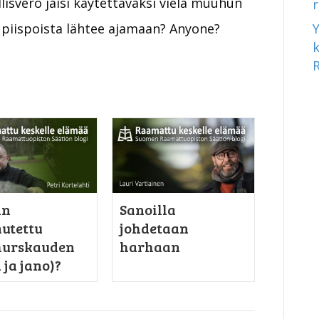
ollisvero jäisi käytettäväksi vielä muuhun
a piispoista lähtee ajamaan? Anyone?
in
Sanoilla
utettu
johdetaan
hurskauden
harhaan
 ja jano)?