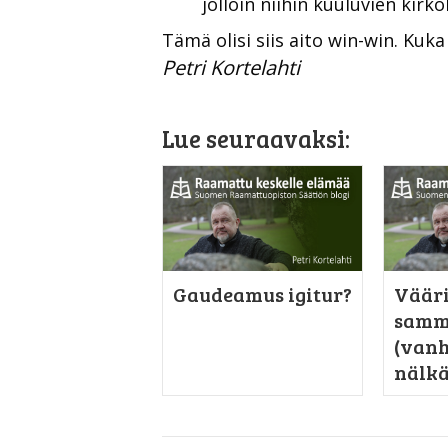
jolloin niihin kuuluvien kirk
Tämä olisi siis aito win-win. Kuk
Petri Kortelahti
Lue seuraavaksi:
Gaudeamus igitur?
Väär
samm
(van
nälkä