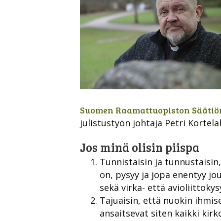
Suomen Raamattuopiston Säätiön
julistustyön johtaja Petri Kortela
Jos minä olisin piispa
Tunnistaisin ja tunnustaisin,
on, pysyy ja jopa enentyy jo
sekä virka- että avioliittok
Tajuaisin, että nuokin ihmis
ansaitsevat siten kaikki kirko