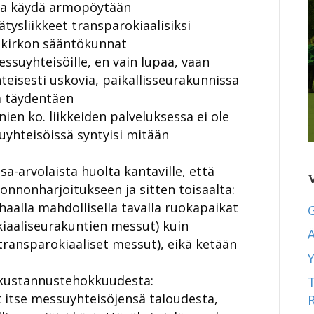
tila käydä armopöytään
ysliikkeet transparokiaalisiksi
en kirkon sääntökunnat
essuyhteisöille, en vain lupaa, vaan
nteisesti uskovia, paikallisseurakunnissa
tä täydentäen
en ko. liikkeiden palveluksessa ei ole
uyhteisöissä syntyisi mitään
a-arvolaista huolta kantaville, että
konnonharjoitukseen ja sitten toisaalta:
haalla mahdollisella tavalla ruokapaikat
okiaaliseurakuntien messut) kuin
Ä
” (transparokiaaliset messut), eikä ketään
Y
n kustannustehokkuudesta:
t itse messuyhteisöjensä taloudesta,