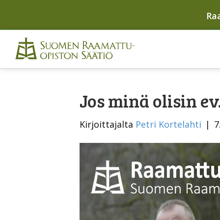
Ra
Jos minä olisin ev
Kirjoittajalta
Petri Kortelahti
|
7