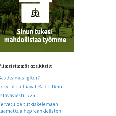
Viimeisimmät artikkelit
Gaudeamus igitur?
nkyrät valtaavat Radio Dein
stäväviesti 1/26
Tervetuloa tutkiskelemaan
Raamattua hepreankielisten