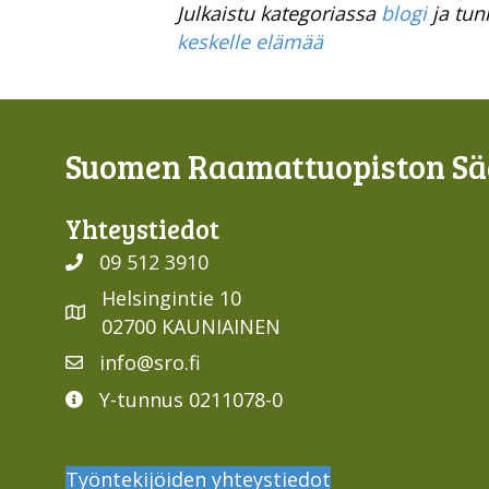
Julkaistu kategoriassa
blogi
ja tun
keskelle elämää
Suomen Raamattuopiston Sää
Yhteys­tiedot
09 512 3910
Helsingintie 10
02700 KAUNIAINEN
info@sro.fi
Y-tunnus 0211078-0
Työntekijöiden yhteystiedot