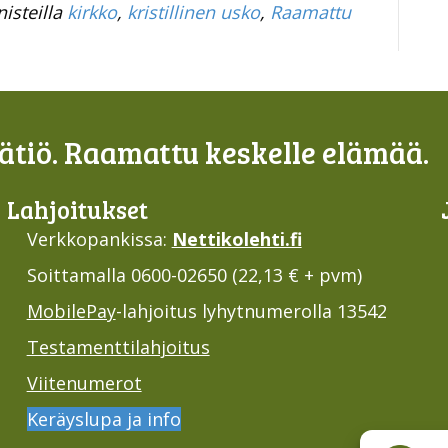
nisteilla
kirkko
,
kristillinen usko
,
Raamattu
tiö. Raamattu keskelle elämää.
Lahjoi­tukset
Verkkopankissa:
Nettikolehti.fi
Soittamalla 0600-02650 (22,13 € + pvm)
MobilePay
-lahjoitus lyhytnumerolla 13542
Testamenttilahjoitus
Viitenumerot
Keräyslupa ja info