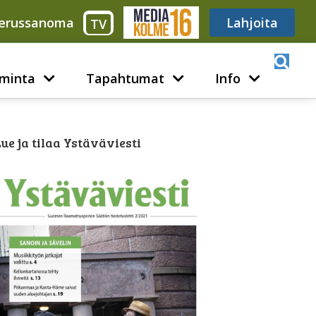
erussanoma
Media316
Lahjoita
TV
minta
Tapahtumat
Info
ue ja tilaa Ystäväviesti