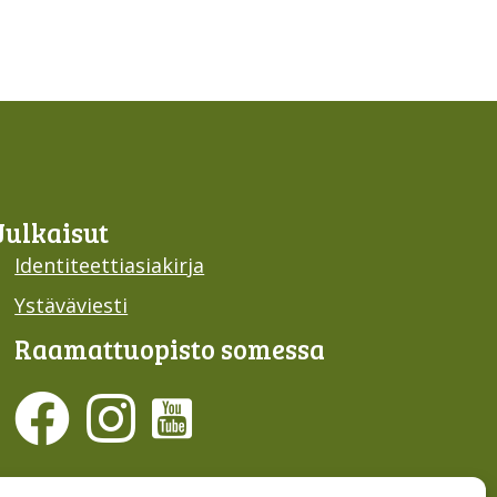
Julkaisut
Identiteettiasiakirja
Ystäväviesti
Raamattu­opisto somessa
Evästesuostumus