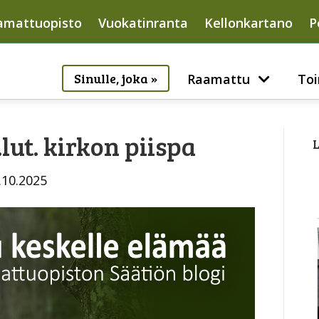
amattuopisto
Vuokatinranta
Kellonkartano
P
Sinulle, joka »
Raamattu
Toi
.lut. kirkon piispa
L
.10.2025