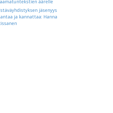
raamatuntekstien äärelle
Ystäväyhdistyksen jäsenyys
kantaa ja kannattaa: Hanna
Rissanen