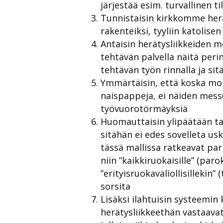
järjestää esim. turvallinen 
Tunnistaisin kirkkomme herät
rakenteiksi, tyyliin katolis
Antaisin herätysliikkeiden m
tehtävän palvella näitä peri
tehtävän työn rinnalla ja si
Ymmärtäisin, että koska moni
naispappeja, ei näiden mess
työvuorotörmäyksiä
Huomauttaisin ylipäätään tas
sitähän ei edes sovelleta us
tässä mallissa ratkeavat par
niin ”kaikkiruokaisille” (par
”erityisruokavaliollisillekin
sorsita
Lisäksi ilahtuisin systeemi
herätysliikkeethän vastaava