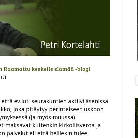
 Raamattu keskelle elämää -blogi
hti
 että ev.lut. seurakuntien aktiivijäsenissä
ukko, joka pitäytyy perinteiseen uskoon
ysymyksessä (ja myös muussa)
et maksavat kuitenkin kirkollisveroa ja
n palvelut eli että heillekin tulee