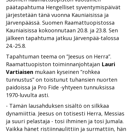
päätapahtuma Hengelliset syventymispäivät
järjestetään tänä vuonna Kauniaisissa ja
Järvenpäässä. Suomen Raamattuopistossa
Kauniaisissa kokoonnutaan 20.8. ja 23.8. Sen
jälkeen tapahtuma jatkuu Järvenpää-talossa
24.-25.8.
Tapahtuman teema on ”Jeesus on Herra”.
Raamattuopiston toiminnanjohtajan
Lauri
Vartiaisen
mukaan kyseinen ”rohkea
tunnustus” on toistunut tuhansien nuorten
paidoissa ja Pro Fide -yhtyeen tunnuksissa
1970-luvulta asti.
- Tämän lausahduksen sisältö on silkkaa
dynamiittia. Jeesus on totisesti Herra, Messias
ja suuri pelastaja - tosi ihminen ja tosi Jumala.
Vaikka hänet ristiinnaulittiin ja surmattiin, hän