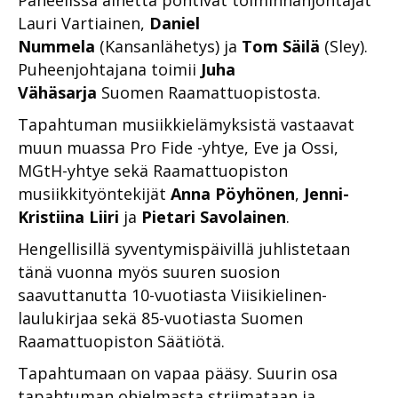
Lauri Vartiainen,
Daniel
Nummela
(Kansanlähetys) ja
Tom Säilä
(Sley).
Puheenjohtajana toimii
Juha
Vähäsarja
Suomen Raamattuopistosta.
Tapahtuman musiikkielämyksistä vastaavat
muun muassa Pro Fide -yhtye, Eve ja Ossi,
MGtH-yhtye sekä Raamattuopiston
musiikkityöntekijät
Anna Pöyhönen
,
Jenni-
Kristiina
Liiri
ja
Pietari Savolainen
.
Hengellisillä syventymispäivillä juhlistetaan
tänä vuonna myös suuren suosion
saavuttanutta 10-vuotiasta Viisikielinen-
laulukirjaa sekä 85-vuotiasta Suomen
Raamattuopiston Säätiötä.
Tapahtumaan on vapaa pääsy. Suurin osa
tapahtuman ohjelmasta striimataan ja