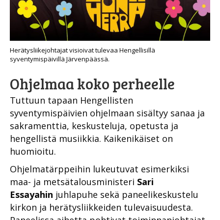
Herätysliikejohtajat visioivat tulevaa Hengellisillä
syventymispäivillä Järvenpäässä.
Ohjelmaa koko perheelle
Tuttuun tapaan Hengellisten
syventymispäivien ohjelmaan sisältyy sanaa ja
sakramenttia, keskusteluja, opetusta ja
hengellistä musiikkia. Kaikenikäiset on
huomioitu.
Ohjelmatärppeihin lukeutuvat esimerkiksi
maa- ja metsätalousministeri
Sari
Essayahin
juhlapuhe sekä paneelikeskustelu
kirkon ja herätysliikkeiden tulevaisuudesta.
Paneelissa aihetta pohtivat toiminnanjohtajat