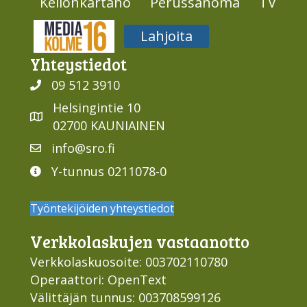
Kellonkartano
Perussanoma
TV
Media316
Lahjoita
Yhteys­tiedot
09 512 3910
Helsingintie 10
02700 KAUNIAINEN
info@sro.fi
Y-tunnus 0211078-0
Työntekijöiden yhteystiedot
Verkko­laskujen vastaan­otto
Verkkolaskuosoite: 003702110780
Operaattori: OpenText
Välittäjän tunnus: 003708599126