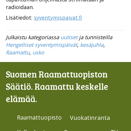
radioidaan.
Lisätiedot:
syventymispaivat.fi
Julkaistu kategoriassa
uutiset
ja tunnisteilla
Hengelliset syventymispäivät
,
kesäjuhla
,
Raamattu
,
usko
Suomen Raamattuopiston
Säätiö. Raamattu keskelle
elämää.
Raamattuopisto
Vuokatinranta