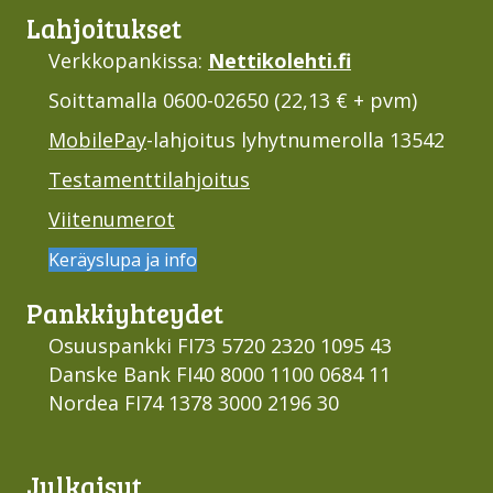
Lahjoi­tukset
Verkkopankissa:
Nettikolehti.fi
Soittamalla 0600-02650 (22,13 € + pvm)
MobilePay
-lahjoitus lyhytnumerolla 13542
Testamenttilahjoitus
Viitenumerot
Keräyslupa ja info
Pankki­yhteydet
Osuuspankki FI73 5720 2320 1095 43
Danske Bank FI40 8000 1100 0684 11
Nordea FI74 1378 3000 2196 30
Julkaisut