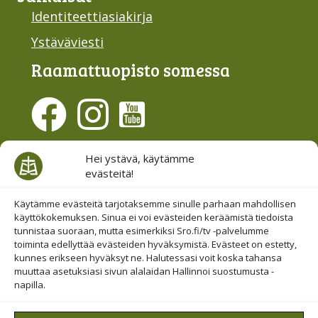
Identiteettiasiakirja
Ystäväviesti
Raamattu­opisto somessa
Evästesuostumus
Hei ystävä, käytämme
evästeitä!
Hallinnoi evästeitä
Etsi sivuiltamme
Käytämme evästeitä tarjotaksemme sinulle parhaan mahdollisen
käyttökokemuksen. Sinua ei voi evästeiden keräämistä tiedoista
tunnistaa suoraan, mutta esimerkiksi Sro.fi/tv -palvelumme
toiminta edellyttää evästeiden hyväksymistä. Evästeet on estetty,
kunnes erikseen hyväksyt ne. Halutessasi voit koska tahansa
muuttaa asetuksiasi sivun alalaidan Hallinnoi suostumusta -
napilla.
© 2019-2026 Suomen Raamattuopiston Säätiö