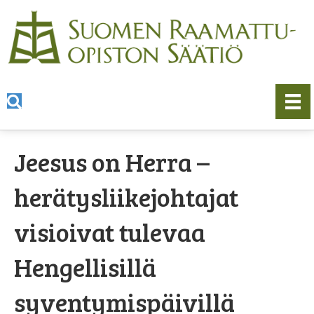
Jeesus on Herra –
herätysliikejohtajat
visioivat tulevaa
Hengellisillä
syventymispäivillä