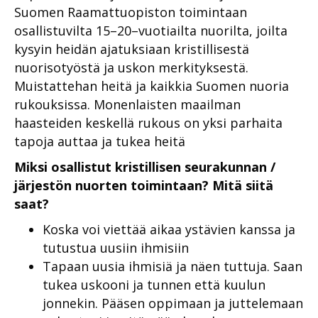
Suomen Raamattuopiston toimintaan
osallistuvilta 15–20–vuotiailta nuorilta, joilta
kysyin heidän ajatuksiaan kristillisestä
nuorisotyöstä ja uskon merkityksestä.
Muistattehan heitä ja kaikkia Suomen nuoria
rukouksissa. Monenlaisten maailman
haasteiden keskellä rukous on yksi parhaita
tapoja auttaa ja tukea heitä
Miksi osallistut kristillisen seurakunnan /
järjestön nuorten toimintaan? Mitä siitä
saat?
Koska voi viettää aikaa ystävien kanssa ja
tutustua uusiin ihmisiin
Tapaan uusia ihmisiä ja näen tuttuja. Saan
tukea uskooni ja tunnen että kuulun
jonnekin. Pääsen oppimaan ja juttelemaan