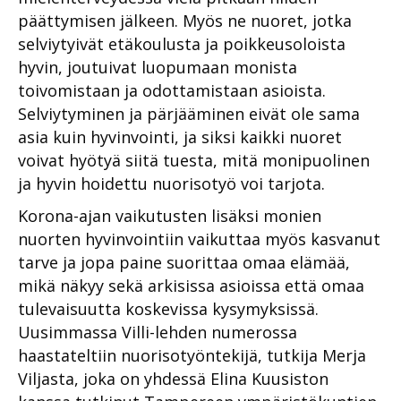
päättymisen jälkeen. Myös ne nuoret, jotka
selviytyivät etäkoulusta ja poikkeusoloista
hyvin, joutuivat luopumaan monista
toivomistaan ja odottamistaan asioista.
Selviytyminen ja pärjääminen eivät ole sama
asia kuin hyvinvointi, ja siksi kaikki nuoret
voivat hyötyä siitä tuesta, mitä monipuolinen
ja hyvin hoidettu nuorisotyö voi tarjota.
Korona-ajan vaikutusten lisäksi monien
nuorten hyvinvointiin vaikuttaa myös kasvanut
tarve ja jopa paine suorittaa omaa elämää,
mikä näkyy sekä arkisissa asioissa että omaa
tulevaisuutta koskevissa kysymyksissä.
Uusimmassa Villi-lehden numerossa
haastateltiin nuorisotyöntekijä, tutkija Merja
Viljasta, joka on yhdessä Elina Kuusiston