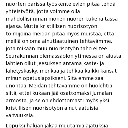
nuorten parissa työskentelevien pitää tehdä
yhteistyötä, jotta voimme olla
mahdollisimman monen nuoren tukena tässä
ajassa. Mutta kristillisen nuorisotyön
toimijoina meidän pitää myös muistaa, että
meillä on oma ainutlaatuinen tehtävämme,
jota mikään muu nuorisotyön taho ei tee.
Seurakunnan olemassaolon ytimessä on alusta
lähtien ollut Jeesuksen antama kaste- ja
lähetyskäsky: menkää ja tehkää kaikki kansat
minun opetuslapsikseni. Sitä emme saa
unohtaa. Meidän tehtävämme on huolehtia
siitä, ettei kukaan jää osattomaksi Jumalan
armosta, ja se on ehdottomasti myös yksi
kristillisen nuorisotyön ainutlaatuisia
vahvuuksia.
Lopuksi haluan jakaa muutamia ajatuksia