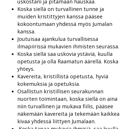
uskostani ja pitämään hauskaa.
Koska siellä on turvallinen tunne ja
muiden kristittyjen kanssa pääsee
kokoontumaan yhdessä myös Jumalan
kanssa.
Joutuisaa ajankulua turvallisessa
ilmapiirissä mukavien ihmisten seurassa.
Koska siellä saa uskovia ystäviä, kuulla
opetusta ja olla Raamatun äärellä. Koska
yhteys.
Kavereita, kristillistä opetusta, hyviä
kokemuksia ja opetuksia.
Osallistun kristillisen seurakunnan
nuorten toimintaan, koska siellä on aina
niin turvallinen ja mukava fiilis, pääsee
näkemään kavereita ja tekemään kaikkea
kivaa yhdessä liittyen Jumalaan.
Koska tapaa mukavia ihmisiä, saa kuulla