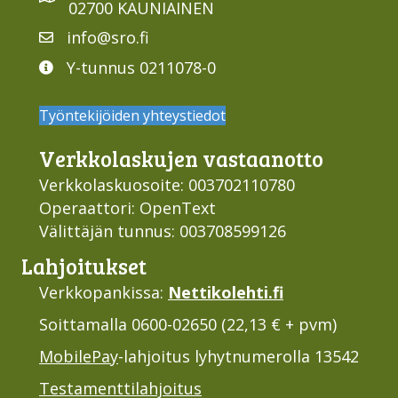
02700 KAUNIAINEN
info@sro.fi
Y-tunnus 0211078-0
Työntekijöiden yhteystiedot
Verkko­laskujen vastaan­otto
Verkkolaskuosoite: 003702110780
Operaattori: OpenText
Välittäjän tunnus: 003708599126
Lahjoi­tukset
Verkkopankissa:
Nettikolehti.fi
Soittamalla 0600-02650 (22,13 € + pvm)
MobilePay
-lahjoitus lyhytnumerolla 13542
Testamenttilahjoitus