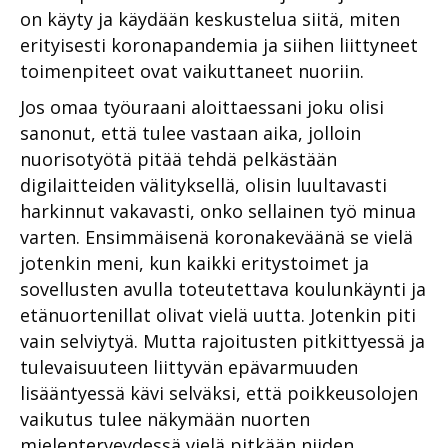
on käyty ja käydään keskustelua siitä, miten
erityisesti koronapandemia ja siihen liittyneet
toimenpiteet ovat vaikuttaneet nuoriin.
Jos omaa työuraani aloittaessani joku olisi
sanonut, että tulee vastaan aika, jolloin
nuorisotyötä pitää tehdä pelkästään
digilaitteiden välityksellä, olisin luultavasti
harkinnut vakavasti, onko sellainen työ minua
varten. Ensimmäisenä koronakeväänä se vielä
jotenkin meni, kun kaikki eritystoimet ja
sovellusten avulla toteutettava koulunkäynti ja
etänuortenillat olivat vielä uutta. Jotenkin piti
vain selviytyä. Mutta rajoitusten pitkittyessä ja
tulevaisuuteen liittyvän epävarmuuden
lisääntyessä kävi selväksi, että poikkeusolojen
vaikutus tulee näkymään nuorten
mielenterveydessä vielä pitkään niiden