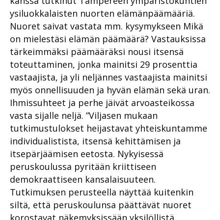
kanssa tutkinut Tampereen ympäristökuntien
ysiluokkalaisten nuorten elämänpäämääriä.
Nuoret saivat vastata mm. kysymykseen Mikä
on mielestäsi elämän päämäärä? Vastauksissa
tärkeimmäksi päämääräksi nousi itsensä
toteuttaminen, jonka mainitsi 29 prosenttia
vastaajista, ja yli neljännes vastaajista mainitsi
myös onnellisuuden ja hyvän elämän sekä uran.
Ihmissuhteet ja perhe jäivät arvoasteikossa
vasta sijalle neljä. ”Viljasen mukaan
tutkimustulokset heijastavat yhteiskuntamme
individualistista, itsensä kehittämisen ja
itsepärjäämisen eetosta. Nykyisessä
peruskoulussa pyritään kriittiseen
demokraattiseen kansalaisuuteen.
Tutkimuksen perusteella näyttää kuitenkin
siltä, että peruskoulunsa päättävät nuoret
korostavat näkemyksissään yksilöllistä