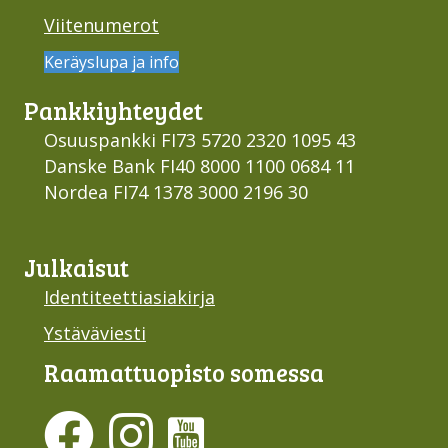
Viitenumerot
Keräyslupa ja info
Pankki­yhteydet
Osuuspankki FI73 5720 2320 1095 43
Danske Bank FI40 8000 1100 0684 11
Nordea FI74 1378 3000 2196 30
Julkaisut
Identiteettiasiakirja
Ystäväviesti
Raamattu­opisto somessa