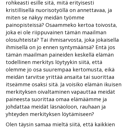
rohkeasti esille sitä, mitä erityisesti
kristillisellä nuorisotyöllä on annettavaa, ja
miten se näkyy meidän työmme
painopisteissä? Osaammeko kertoa toivosta,
joka ei ole riippuvainen tämän maailman
olosuhteista? Tai ihmisarvosta, joka jokaisella
ihmisellä on jo ennen syntymäänsä? Entä jos
tämän maailman paineiden keskellä elämän
todellinen merkitys löytyykin siitä, että
olemme jo osa suurempaa kertomusta, eikä
meidän tarvitse yrittää ansaita tai suorittaa
itseämme osaksi sitä. Ja voisiko elämän ikuisen
merkityksen oivaltaminen vapauttaa meidät
paineesta suorittaa omaa elämäämme ja
johdattaa meidät läsnäoloon, rauhaan ja
yhteyden merkityksen löytämiseen?
Olen täysin samaa mieltä siitä, että kaikkien