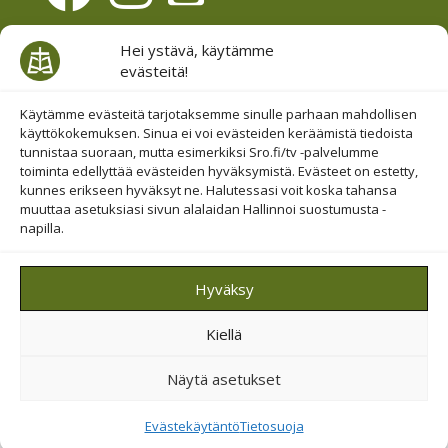
Evästesuostumus
Hei ystävä, käytämme
evästeitä!
Hallinnoi evästeitä
Etsi sivuiltamme
Käytämme evästeitä tarjotaksemme sinulle parhaan mahdollisen
käyttökokemuksen. Sinua ei voi evästeiden keräämistä tiedoista
tunnistaa suoraan, mutta esimerkiksi Sro.fi/tv -palvelumme
toiminta edellyttää evästeiden hyväksymistä. Evästeet on estetty,
kunnes erikseen hyväksyt ne. Halutessasi voit koska tahansa
muuttaa asetuksiasi sivun alalaidan Hallinnoi suostumusta -
napilla.
© 2019-2026 Suomen Raamattuopiston Säätiö
Hyväksy
Saavutettavuus huomioitu
Kiellä
Suojattu Googlen reCAPTCHA-palvelun avulla.
Tietosuoja
ja
ehdot
.
Näytä asetukset
Evästekäytäntö
Tietosuoja
Tietosuoja