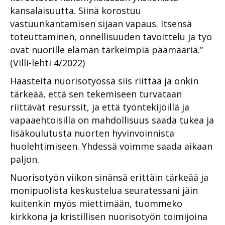
kansalaisuutta. Siinä korostuu
vastuunkantamisen sijaan vapaus. Itsensä
toteuttaminen, onnellisuuden tavoittelu ja työ
ovat nuorille elämän tärkeimpiä päämääriä.”
(Villi-lehti 4/2022)
Haasteita nuorisotyössä siis riittää ja onkin
tärkeää, että sen tekemiseen turvataan
riittävät resurssit, ja että työntekijöillä ja
vapaaehtoisilla on mahdollisuus saada tukea ja
lisäkoulutusta nuorten hyvinvoinnista
huolehtimiseen. Yhdessä voimme saada aikaan
paljon.
Nuorisotyön viikon sinänsä erittäin tärkeää ja
monipuolista keskustelua seuratessani jäin
kuitenkin myös miettimään, tuommeko
kirkkona ja kristillisen nuorisotyön toimijoina