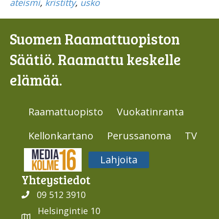
ateismi
,
kristitty
,
usko
Suomen Raamattuopiston
Säätiö. Raamattu keskelle
elämää.
Raamattuopisto
Vuokatinranta
Kellonkartano
Perussanoma
TV
Media316
Lahjoita
Yhteys­tiedot
09 512 3910
Helsingintie 10