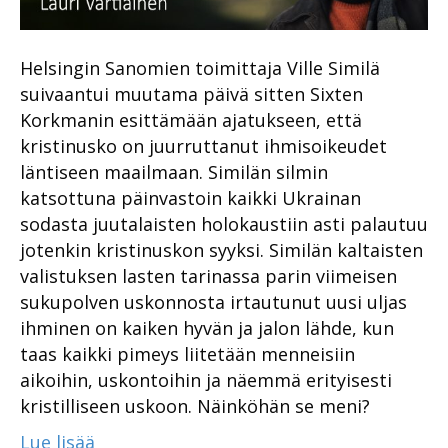
Helsingin Sanomien toimittaja Ville Similä
suivaantui muutama päivä sitten Sixten
Korkmanin esittämään ajatukseen, että
kristinusko on juurruttanut ihmisoikeudet
läntiseen maailmaan. Similän silmin
katsottuna päinvastoin kaikki Ukrainan
sodasta juutalaisten holokaustiin asti palautuu
jotenkin kristinuskon syyksi. Similän kaltaisten
valistuksen lasten tarinassa parin viimeisen
sukupolven uskonnosta irtautunut uusi uljas
ihminen on kaiken hyvän ja jalon lähde, kun
taas kaikki pimeys liitetään menneisiin
aikoihin, uskontoihin ja näemmä erityisesti
kristilliseen uskoon. Näinköhän se meni?
Lue lisää