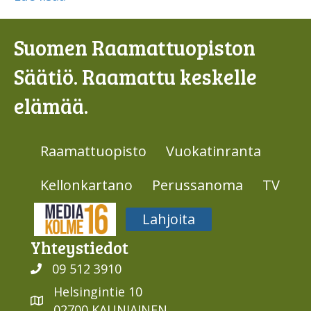
Suomen Raamattuopiston
Säätiö. Raamattu keskelle
elämää.
Raamattuopisto
Vuokatinranta
Kellonkartano
Perussanoma
TV
Media316
Lahjoita
Yhteys­tiedot
09 512 3910
Helsingintie 10
02700 KAUNIAINEN