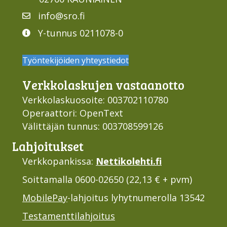
info@sro.fi
Y-tunnus 0211078-0
Työntekijöiden yhteystiedot
Verkko­laskujen vastaan­otto
Verkkolaskuosoite: 003702110780
Operaattori: OpenText
Välittäjän tunnus: 003708599126
Lahjoi­tukset
Verkkopankissa:
Nettikolehti.fi
Soittamalla 0600-02650 (22,13 € + pvm)
MobilePay
-lahjoitus lyhytnumerolla 13542
Testamenttilahjoitus