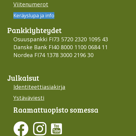
Viitenumerot
Keräyslupa ja info
Pankki­yhteydet
Osuuspankki FI73 5720 2320 1095 43
Danske Bank FI40 8000 1100 0684 11
Nordea FI74 1378 3000 2196 30
Julkaisut
Identiteettiasiakirja
Ystäväviesti
Raamattu­opisto somessa