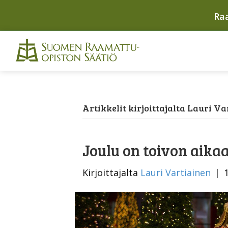
Ra
Artikkelit kirjoittajalta Lauri V
Joulu on toivon aika
Kirjoittajalta
Lauri Vartiainen
|