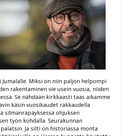
i Jumalalle. Miksi on niin paljon helpompi
den rakentaminen vie usein vuosia, niiden
essä. Se nähdään kirkkaasti taas aikamme
tavin käsin vuosikaudet rakkaudella
sä silmänräpäyksessä ohjuksen
sen työn kohdalla. Seurakunnan
latsin. Ja silti on historiassa monta