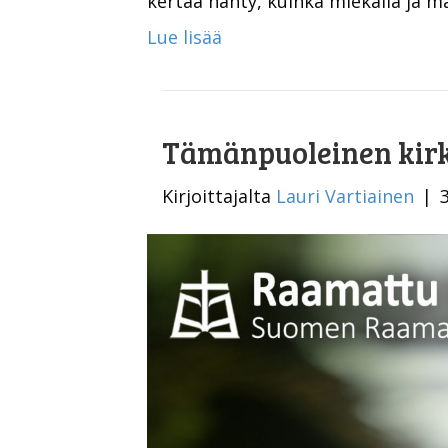
kertaa nähty, kuinka miekalla ja m
Lue lisää
Tämänpuoleinen kir
Kirjoittajalta
Lauri Vartiainen
|