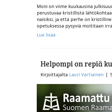
Moni on viime kuukausina julkisu
perustuvaa kristillistä lähtökohtaa
naisiksi, ja että perhe on kristill
opetuksessa pysyviä moititaan irr
Lue lisää
Helpompi on repiä k
Kirjoittajalta
Lauri Vartiainen
|