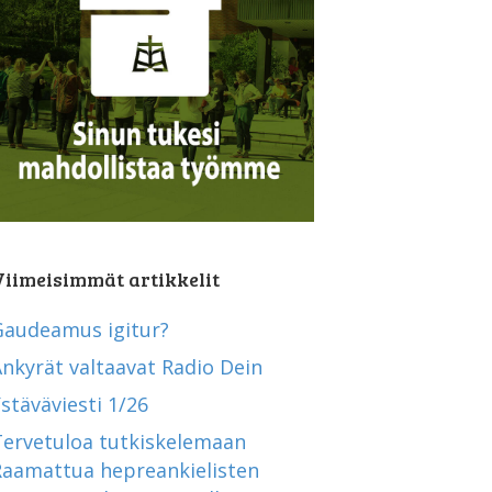
Viimeisimmät artikkelit
Gaudeamus igitur?
nkyrät valtaavat Radio Dein
stäväviesti 1/26
Tervetuloa tutkiskelemaan
Raamattua hepreankielisten