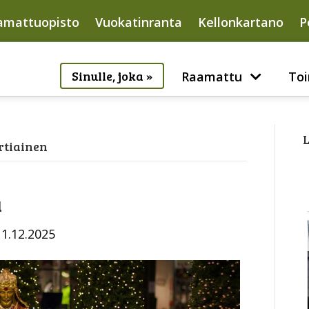
amattuopisto
Vuokatinranta
Kellonkartano
P
Sinulle, joka »
Raamattu
Toi
L
artiainen
a
11.12.2025