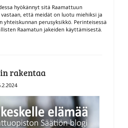
udessa hyökännyt sitä Raamattuun
 vastaan, että meidät on luotu miehiksi ja
inen yhteiskunnan perusyksikkö. Perinteisessä
allisten Raamatun jakeiden käyttämisestä.
uin rakentaa
5.2.2024