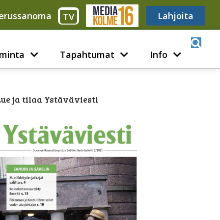
erussanoma
Media316
Lahjoita
TV
minta
Tapahtumat
Info
ue ja tilaa Ystäväviesti