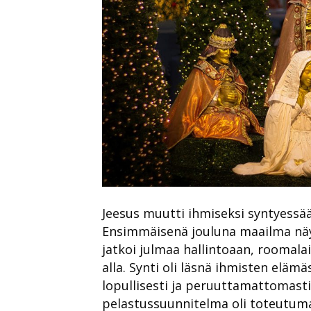
Jeesus muutti ihmiseksi syntyessää
Ensimmäisenä jouluna maailma näy
jatkoi julmaa hallintoaan, roomalai
alla. Synti oli läsnä ihmisten elämä
lopullisesti ja peruuttamattomast
pelastussuunnitelma oli toteutumas