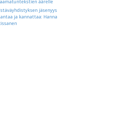
raamatuntekstien äärelle
Ystäväyhdistyksen jäsenyys
kantaa ja kannattaa: Hanna
Rissanen