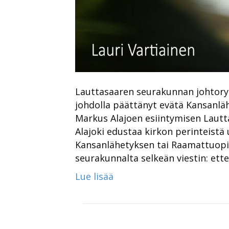
Lauttasaaren seurakunnan johtory
johdolla päättänyt evätä Kansanlä
Markus Alajoen esiintymisen Lautta
Alajoki edustaa kirkon perinteistä 
Kansanlähetyksen tai Raamattuop
seurakunnalta selkeän viestin: ette 
Lue lisää