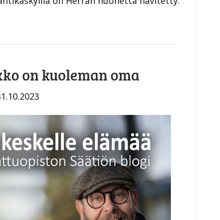
ahtikäskyillä on Herran huonetta hävitetty.
kko on kuoleman oma
31.10.2023