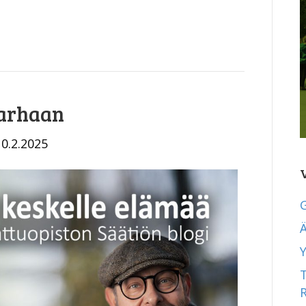
harhaan
10.2.2025
Ä
Y