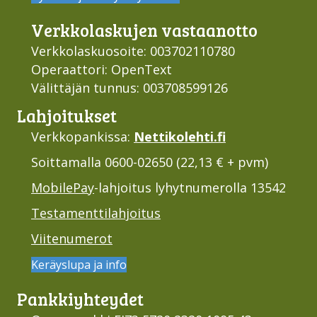
Verkko­laskujen vastaan­otto
Verkkolaskuosoite: 003702110780
Operaattori: OpenText
Välittäjän tunnus: 003708599126
Lahjoi­tukset
Verkkopankissa:
Nettikolehti.fi
Soittamalla 0600-02650 (22,13 € + pvm)
MobilePay
-lahjoitus lyhytnumerolla 13542
Testamenttilahjoitus
Viitenumerot
Keräyslupa ja info
Pankki­yhteydet