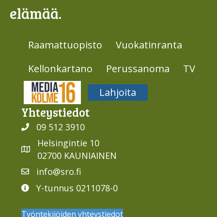
elämää.
Raamattuopisto
Vuokatinranta
Kellonkartano
Perussanoma
TV
Media316
Lahjoita
Yhteys­tiedot
09 512 3910
Helsingintie 10
02700 KAUNIAINEN
info@sro.fi
Y-tunnus 0211078-0
Työntekijöiden yhteystiedot