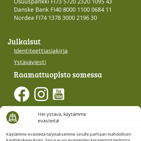
Osuuspankki FI73 5720 2320 1095 43
Danske Bank FI40 8000 1100 0684 11
Nordea FI74 1378 3000 2196 30
Julkaisut
Identiteettiasiakirja
Ystäväviesti
Raamattu­opisto somessa
Evästesuostumus
Hei ystävä, käytämme
evästeitä!
Hallinnoi evästeitä
Etsi sivuiltamme
Käytämme evästeitä tarjotaksemme sinulle parhaan mahdollisen
käyttökokemuksen. Sinua ei voi evästeiden keräämistä tiedoista