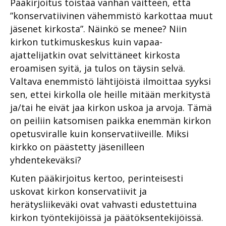
Pääkirjoitus toistaa vanhan väitteen, että
”konservatiivinen vähemmistö karkottaa muut
jäsenet kirkosta”. Näinkö se menee? Niin
kirkon tutkimuskeskus kuin vapaa-
ajattelijatkin ovat selvittäneet kirkosta
eroamisen syitä, ja tulos on täysin selvä.
Valtava enemmistö lähtijöistä ilmoittaa syyksi
sen, ettei kirkolla ole heille mitään merkitystä
ja/tai he eivät jaa kirkon uskoa ja arvoja. Tämä
on peiliin katsomisen paikka enemmän kirkon
opetusviralle kuin konservatiiveille. Miksi
kirkko on päästetty jäsenilleen
yhdentekeväksi?
Kuten pääkirjoitus kertoo, perinteisesti
uskovat kirkon konservatiivit ja
herätysliikeväki ovat vahvasti edustettuina
kirkon työntekijöissä ja päätöksentekijöissä.