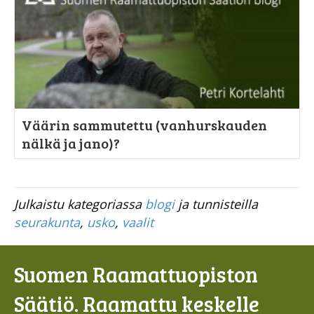
Väärin sammutettu (vanhurskauden
nälkä ja jano)?
Julkaistu kategoriassa
blogi
ja tunnisteilla
seurakunta
,
usko
,
vaalit
Suomen Raamattuopiston
Säätiö. Raamattu keskelle