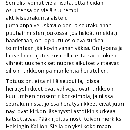
Sen olisi voinut vielä lisätä, että heidän
osuutensa on vielä suurempi
aktiiviseurakuntalaisten,
jumalanpalveluskävijöiden ja seurakunnan
puuhaihmisten joukossa. Jos heidät (meidät)
häädetään, on lopputulos oleva surkea:
toimintaan jää kovin vähän väkeä. On typerä ja
lapsellinen ajatus kuvitella, että kaupunkien
vihreät uushenkiset nuoret aikuiset virtaavat
silloin kirkkoon palmunlehtiä heilutellen.
Totuus on, että niillä seuduilla, joissa
herätysliikkeet ovat vahvoja, ovat kirkkoon
kuulumisen prosentit korkeimpia, ja niissä
seurakunnissa, joissa herätysliikkeet eivät juuri
näy, ovat kirkon jäsenyystilastotkin surkeaa
katsottavaa. Pääkirjoitus nosti toivon merkiksi
Helsingin Kallion. Siellä on yksi koko maan