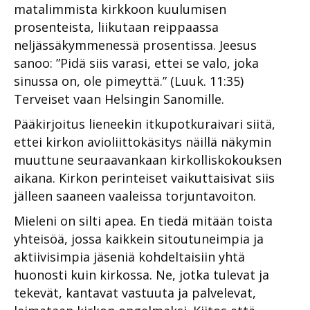
matalimmista kirkkoon kuulumisen
prosenteista, liikutaan reippaassa
neljässäkymmenessä prosentissa. Jeesus
sanoo: ”Pidä siis varasi, ettei se valo, joka
sinussa on, ole pimeyttä.” (Luuk. 11:35)
Terveiset vaan Helsingin Sanomille.
Pääkirjoitus lieneekin itkupotkuraivari siitä,
ettei kirkon avioliittokäsitys näillä näkymin
muuttune seuraavankaan kirkolliskokouksen
aikana. Kirkon perinteiset vaikuttaisivat siis
jälleen saaneen vaaleissa torjuntavoiton.
Mieleni on silti apea. En tiedä mitään toista
yhteisöä, jossa kaikkein sitoutuneimpia ja
aktiivisimpia jäseniä kohdeltaisiin yhtä
huonosti kuin kirkossa. Ne, jotka tulevat ja
tekevät, kantavat vastuuta ja palvelevat,