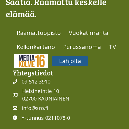
Säätiö. Raamattu keskelle
elämää.
Raamattuopisto
Vuokatinranta
Kellonkartano
Perussanoma
TV
Media316
Lahjoita
Yhteys­tiedot
09 512 3910
Helsingintie 10
02700 KAUNIAINEN
info@sro.fi
Y-tunnus 0211078-0