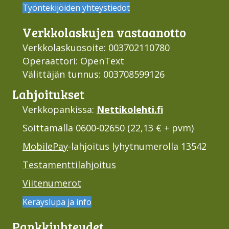
Työntekijöiden yhteystiedot
Verkko­laskujen vastaan­otto
Verkkolaskuosoite: 003702110780
Operaattori: OpenText
Välittäjän tunnus: 003708599126
Lahjoi­tukset
Verkkopankissa:
Nettikolehti.fi
Soittamalla 0600-02650 (22,13 € + pvm)
MobilePay
-lahjoitus lyhytnumerolla 13542
Testamenttilahjoitus
Viitenumerot
Keräyslupa ja info
Pankki­yhteydet