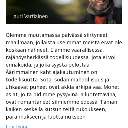
Olemme muutamassa päivässä siirtyneet
maailmaan, jollaista useimmat meistä eivät ole
koskaan nähneet. Elämme vaarallisessa,
räjähdysherkässä todellisuudessa, jota ei voi
ennakoida, ja joka syystä pelottaa.
Äärimmäinen kahtiajakautuminen on
todellisuutta. Sota, sodan mahdollisuus ja
uhkaavat puheet ovat äkkiä arkipäivää. Monet
asiat, joita pidimme pysyvinä ja luotettavina,
ovat romahtaneet silmiemme edessä. Tämän
kaiken keskellä kutsun teitä rukoukseen,
parannukseen ja luottamukseen.
Lue lisää