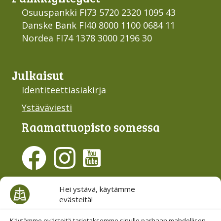
Osuuspankki FI73 5720 2320 1095 43
Danske Bank FI40 8000 1100 0684 11
Nordea FI74 1378 3000 2196 30
Julkaisut
Identiteettiasiakirja
Ystäväviesti
Raamattu­opisto somessa
Evästesuostumus
Hei ystävä, käytämme
evästeitä!
Hallinnoi evästeitä
Käytämme evästeitä tarjotaksemme sinulle parhaan mahdollisen