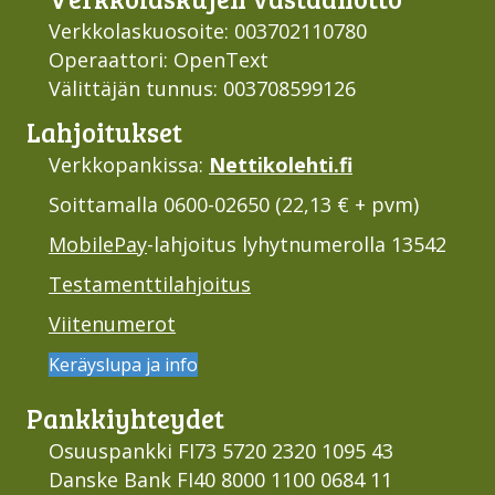
Verkkolaskuosoite: 003702110780
Operaattori: OpenText
Välittäjän tunnus: 003708599126
Lahjoi­tukset
Verkkopankissa:
Nettikolehti.fi
Soittamalla 0600-02650 (22,13 € + pvm)
MobilePay
-lahjoitus lyhytnumerolla 13542
Testamenttilahjoitus
Viitenumerot
Keräyslupa ja info
Pankki­yhteydet
Osuuspankki FI73 5720 2320 1095 43
Danske Bank FI40 8000 1100 0684 11