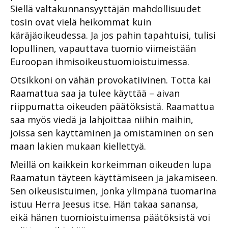
Siellä valtakunnansyyttäjän mahdollisuudet
tosin ovat vielä heikommat kuin
käräjäoikeudessa. Ja jos pahin tapahtuisi, tulisi
lopullinen, vapauttava tuomio viimeistään
Euroopan ihmisoikeustuomioistuimessa.
Otsikkoni on vähän provokatiivinen. Totta kai
Raamattua saa ja tulee käyttää – aivan
riippumatta oikeuden päätöksistä. Raamattua
saa myös viedä ja lahjoittaa niihin maihin,
joissa sen käyttäminen ja omistaminen on sen
maan lakien mukaan kiellettyä.
Meillä on kaikkein korkeimman oikeuden lupa
Raamatun täyteen käyttämiseen ja jakamiseen.
Sen oikeusistuimen, jonka ylimpänä tuomarina
istuu Herra Jeesus itse. Hän takaa sanansa,
eikä hänen tuomioistuimensa päätöksistä voi