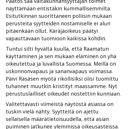
Päätös saa valtakunnansyyttäjän toimet
näyttämään entistäkin kummallisemmilta.
Esitutkinnan suorittaneen poliisin mukaan
perusteita syytteiden nostamiselle ei alun
pitäenkään ollut. Käräjäoikeus päätyi
vapauttavaan tuomioon kaikissa kohdin.
Tuntui silti hyvältä kuulla, että Raamatun
käyttäminen ja sen mukaan eläminen on yhä
oikeutettua ja luvallista Suomessa. Meillä on
uskonnonvapaus ja sananvapaus voimassa.
Päivi Räsäsen myötä rikollisiksi olisi tuomittu
tuhannet muutkin kristityt maassamme. Nyt
perustuslailliset oikeudet nostettiin kunniaan.
Valitettavasti viimeistä näytöstä asiassa on
tuskin vielä nähty. Syytteitä on ajettu
sellaisella määrätietoisuudella, että asian
puiminen jatkunee ylemmissä oikeusasteissa.