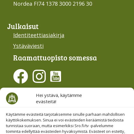
Nordea FI74 1378 3000 2196 30
Julkaisut
Identiteettiasiakirja
Ystäväviesti
Raamattu­opisto somessa
Evästesuostumus
Hei ystävä, käytämme
evästeitä!
Hallinnoi evästeitä
Etsi sivuiltamme
Käytämme evästeitä tarjotaksemme sinulle parhaan mahdollisen
käyttökokemuksen. Sinua ei voi evästeiden keräämistä tiedoista
tunnistaa suoraan, mutta esimerkiksi Sro.fi/tv -palvelumme
toiminta edellyttää evästeiden hyväksymistä. Evästeet on estetty,