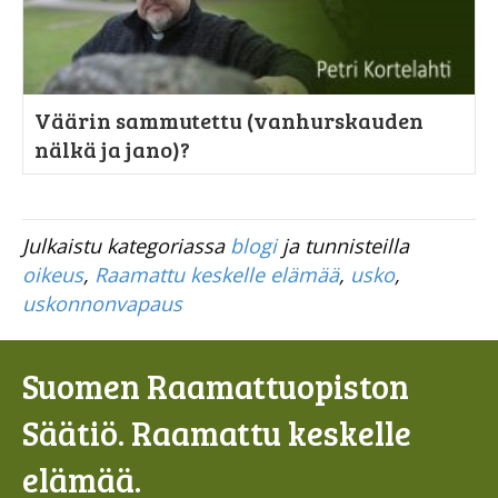
Väärin sammutettu (vanhurskauden
nälkä ja jano)?
Julkaistu kategoriassa
blogi
ja tunnisteilla
oikeus
,
Raamattu keskelle elämää
,
usko
,
uskonnonvapaus
Suomen Raamattuopiston
Säätiö. Raamattu keskelle
elämää.