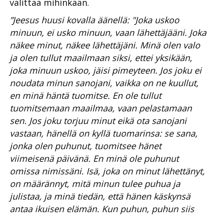
valittaa mihinkään.
”Jeesus huusi kovalla äänellä: "Joka uskoo
minuun, ei usko minuun, vaan lähettäjääni. Joka
näkee minut, näkee lähettäjäni. Minä olen valo
ja olen tullut maailmaan siksi, ettei yksikään,
joka minuun uskoo, jäisi pimeyteen. Jos joku ei
noudata minun sanojani, vaikka on ne kuullut,
en minä häntä tuomitse. En ole tullut
tuomitsemaan maailmaa, vaan pelastamaan
sen. Jos joku torjuu minut eikä ota sanojani
vastaan, hänellä on kyllä tuomarinsa: se sana,
jonka olen puhunut, tuomitsee hänet
viimeisenä päivänä. En minä ole puhunut
omissa nimissäni. Isä, joka on minut lähettänyt,
on määrännyt, mitä minun tulee puhua ja
julistaa, ja minä tiedän, että hänen käskynsä
antaa ikuisen elämän. Kun puhun, puhun siis