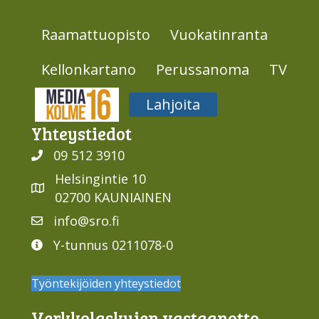
Raamattuopisto
Vuokatinranta
Kellonkartano
Perussanoma
TV
Media316
Lahjoita
Yhteys­tiedot
09 512 3910
Helsingintie 10
02700 KAUNIAINEN
info@sro.fi
Y-tunnus 0211078-0
Työntekijöiden yhteystiedot
Verkko­laskujen vastaan­otto