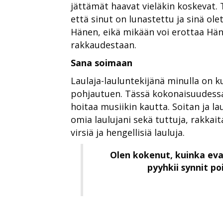
jättämät haavat vieläkin koskevat. 
että sinut on lunastettu ja sinä ole
Hänen, eikä mikään voi erottaa Hä
rakkaudestaan.
Sana soimaan
Laulaja-lauluntekijänä minulla on
pohjautuen. Tässä kokonaisuudessa
hoitaa musiikin kautta. Soitan ja la
omia laulujani sekä tuttuja, rakkait
virsiä ja hengellisiä lauluja.
Olen kokenut, kuinka ev
pyyhkii synnit po