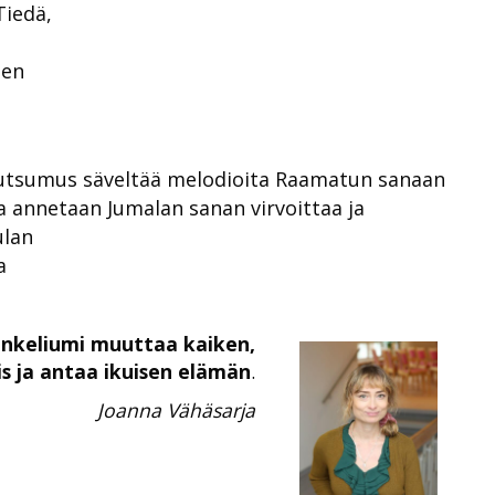
Tiedä,
t
nen
 kutsumus säveltää melodioita Raamatun sanaan
 annetaan Jumalan sanan virvoittaa ja
ulan
a
ankeliumi muuttaa kaiken,
is ja antaa ikuisen elämän
.
Joanna Vähäsarja