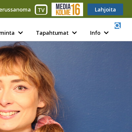
erussanoma
Media316
Lahjoita
TV
minta
Tapahtumat
Info