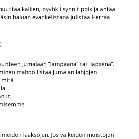
uuttaa kaiken, pyyhkii synnit pois ja antaa
äsin haluan evankelistana julistaa Herraa
t
 suhteen Jumalaan ”lampaana” tai ”lapsena”.
minen mahdollistaa Jumalan lahjojen
, mitä
la
anut,
ämisemme.
imeiden laaksojen. Jos vaikeiden muistojen