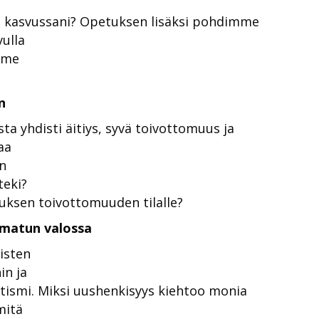
ä
on kasvussani? Opetuksen lisäksi pohdimme
vulla
mme
n
sta yhdisti äitiys, syvä toivottomuus ja
aa
n
teki?
ksen toivottomuuden tilalle?
amatun valossa
isten
in ja
ltismi. Miksi uushenkisyys kiehtoo monia
mitä