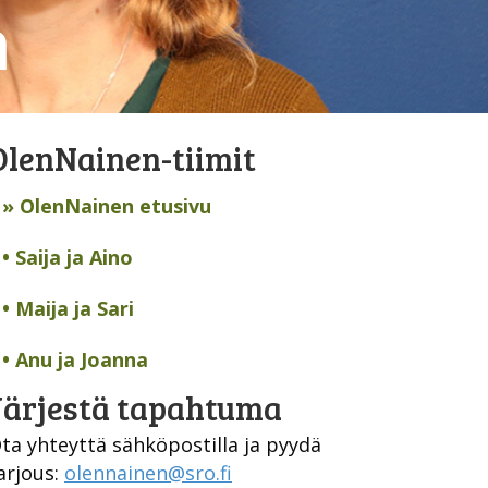
a
OlenNainen-tiimit
» OlenNainen etusivu
• Saija ja Aino
• Maija ja Sari
• Anu ja Joanna
Järjestä tapahtuma
ta yhteyttä sähköpostilla ja pyydä
arjous:
olennainen@sro.fi