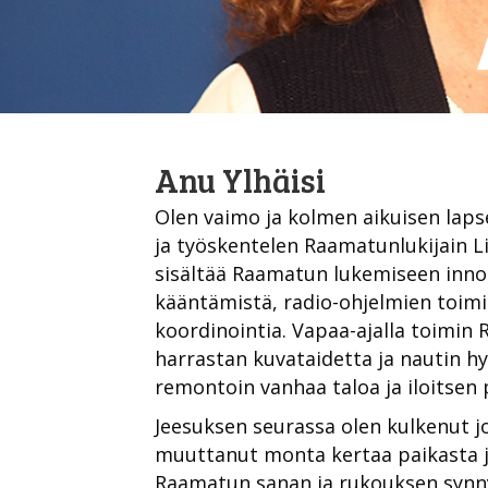
Anu Ylhäisi
Olen vaimo ja kolmen aikuisen lapse
ja työskentelen Raamatunlukijain L
sisältää Raamatun lukemiseen innos
kääntämistä, radio-ohjelmien toim
koordinointia. Vapaa-ajalla toimin
harrastan kuvataidetta ja nautin hyv
remontoin vanhaa taloa ja iloitsen
Jeesuksen seurassa olen kulkenut jo
muuttanut monta kertaa paikasta ja
Raamatun sanan ja rukouksen synnyt