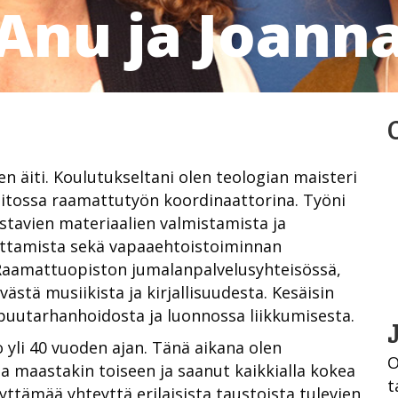
Anu ja Joann
n äiti. Koulutukseltani olen teologian maisteri
iitossa raamattutyön koordinaattorina. Työni
tavien materiaalien valmistamista ja
ittamista sekä vapaaehtoistoiminnan
 Raamattuopiston jumalanpalvelusyhteisössä,
ästä musiikista ja kirjallisuudesta. Kesäisin
 puutarhanhoidosta ja luonnossa liikkumisesta.
 yli 40 vuoden ajan. Tänä aikana olen
O
 maastakin toiseen ja saanut kaikkialla kokea
t
tämää yhteyttä erilaisista taustoista tulevien