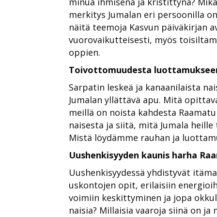
minua ihmisenä ja kristittynä? Mik
merkitys Jumalan eri persoonilla 
näitä teemoja Kasvun päiväkirjan a
vuorovaikutteisesti, myös toisilta
oppien.
Toivottomuudesta luottamuksee
Sarpatin leskeä ja kanaanilaista nai
Jumalan yllättävä apu. Mitä opittav
meillä on noista kahdesta Raamatu
naisesta ja siitä, mitä Jumala heille 
Mistä löydämme rauhan ja luottamu
Uushenkisyyden kaunis harha Ra
Uushenkisyydessä yhdistyvät itäma
uskontojen opit, erilaisiin energioih
voimiin keskittyminen ja jopa okku
naisia? Millaisia vaaroja siinä on ja 