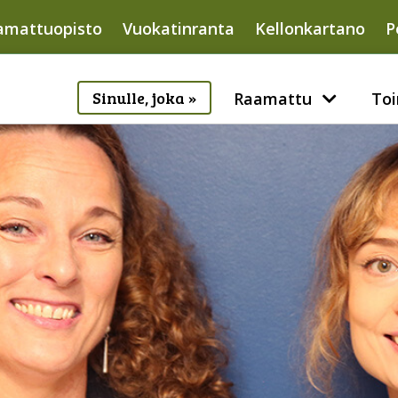
amattuopisto
Vuokatinranta
Kellonkartano
P
Sinulle, joka »
Raamattu
Toi