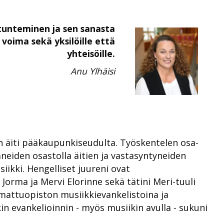
unteminen ja sen sanasta
voima sekä yksilöille että
yhteisöille.
Anu Ylhäisi
n äiti pääkaupunkiseudulta. Työskentelen osa-
äneiden osastolla äitien ja vastasyntyneiden
iikki. Hengelliset juureni ovat
orma ja Mervi Elorinne sekä tätini Meri-tuuli
amattuopiston musiikkievankelistoina ja
n evankelioinnin - myös musiikin avulla - sukuni