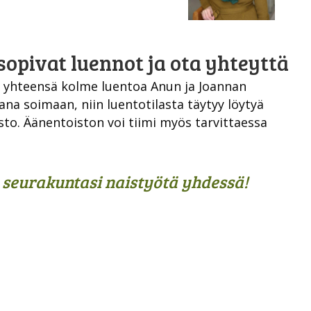
opivat luennot ja ota yhteyttä
n yhteensä kolme luentoa Anun ja Joannan
ana soimaan, niin luentotilasta täytyy löytyä
sto. Äänentoiston voi tiimi myös tarvittaessa
 seurakuntasi naistyötä yhdessä!