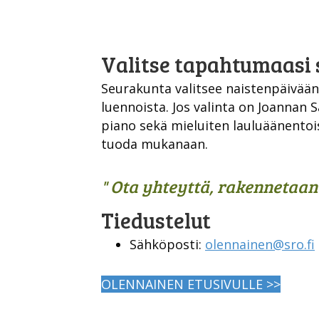
Valitse tapahtumaasi s
Seurakunta valitsee naistenpäivää
luennoista. Jos valinta on Joannan S
piano sekä mieluiten lauluäänentoi
tuoda mukanaan.
" Ota yhteyttä, rakennetaan
Tiedustelut
Sähköposti:
olennainen@sro.fi
OLENNAINEN ETUSIVULLE >>