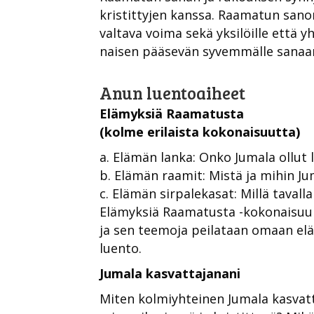
kristittyjen kanssa. Raamatun san
valtava voima sekä yksilöille että
naisen pääsevän syvemmälle sanaan
Anun luentoaiheet
Elämyksiä Raamatusta
(kolme erilaista kokonaisuutta)
a. Elämän lanka: Onko Jumala ollut 
b. Elämän raamit: Mistä ja mihin J
c. Elämän sirpalekasat: Millä taval
Elämyksiä Raamatusta -kokonaisuu
ja sen teemoja peilataan omaan elä
luento.
Jumala kasvattajanani
Miten kolmiyhteinen Jumala kasvat