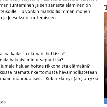
oman tunteminen ja sen sanasta eläminen on
 yhteisöille. Toivonkin mahdollisimman monen
 ja Jeesuksen tuntemiseen!
läsnä kaikissa elämäni hetkissä?
umala haluaisi minut vapauttaa?
la Jumala haluaa hoitaa rikkonaista elämääni?
ksissa raamatunkertomusta havainnollistetaan
mään monipuolisesti. Kukin Elämys (a-c) on yksi
taa