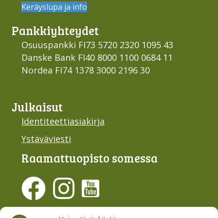
Keräyslupa ja info
Pankki­yhteydet
Osuuspankki FI73 5720 2320 1095 43
Danske Bank FI40 8000 1100 0684 11
Nordea FI74 1378 3000 2196 30
Julkaisut
Identiteettiasiakirja
Ystäväviesti
Raamattu­opisto somessa