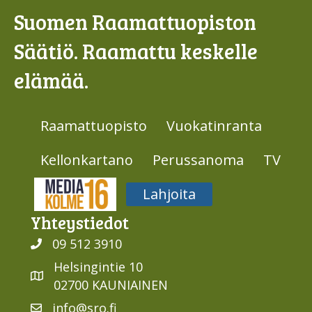
Suomen Raamattuopiston
Säätiö. Raamattu keskelle
elämää.
Raamattuopisto
Vuokatinranta
Kellonkartano
Perussanoma
TV
Media316
Lahjoita
Yhteys­tiedot
09 512 3910
Helsingintie 10
02700 KAUNIAINEN
info@sro.fi