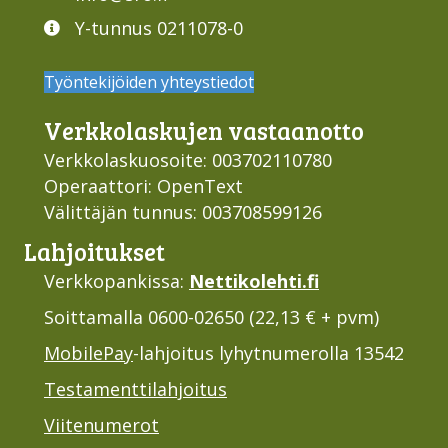
Y-tunnus 0211078-0
Työntekijöiden yhteystiedot
Verkko­laskujen vastaan­otto
Verkkolaskuosoite: 003702110780
Operaattori: OpenText
Välittäjän tunnus: 003708599126
Lahjoi­tukset
Verkkopankissa:
Nettikolehti.fi
Soittamalla 0600-02650 (22,13 € + pvm)
MobilePay
-lahjoitus lyhytnumerolla 13542
Testamenttilahjoitus
Viitenumerot