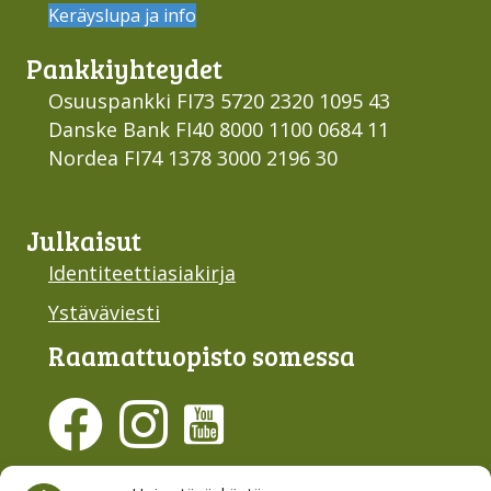
Keräyslupa ja info
Pankki­yhteydet
Osuuspankki FI73 5720 2320 1095 43
Danske Bank FI40 8000 1100 0684 11
Nordea FI74 1378 3000 2196 30
Julkaisut
Identiteettiasiakirja
Ystäväviesti
Raamattu­opisto somessa