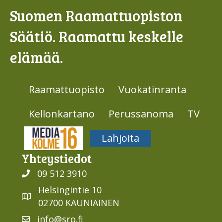
Suomen Raamattuopiston
Säätiö. Raamattu keskelle
elämää.
Raamattuopisto
Vuokatinranta
Kellonkartano
Perussanoma
TV
Media316
Lahjoita
Yhteys­tiedot
09 512 3910
Helsingintie 10
02700 KAUNIAINEN
info@sro.fi