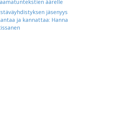
raamatuntekstien äärelle
Ystäväyhdistyksen jäsenyys
kantaa ja kannattaa: Hanna
Rissanen