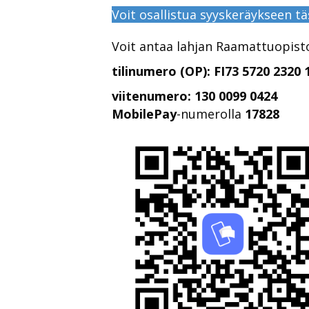
Voit osallistua syyskeräykseen tä
Voit antaa lahjan Raamattuopiston
tilinumero (OP): FI73 5720 2320
viitenumero: 130 0099 0424
MobilePay
-numerolla
17828