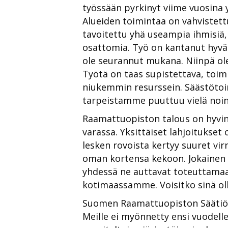
työssään pyrkinyt viime vuosina
Alueiden toimintaa on vahvistett
tavoitettu yhä useampia ihmisiä,
osattomia. Työ on kantanut hyvää
ole seurannut mukana. Niinpä ol
Työtä on taas supistettava, toim
niukemmin resurssein. Säästöto
tarpeistamme puuttuu vielä noin
Raamattuopiston talous on hyvin 
varassa. Yksittäiset lahjoitukset 
lesken rovoista kertyy suuret vir
oman kortensa kekoon. Jokainen p
yhdessä ne auttavat toteuttamaa
kotimaassamme. Voisitko sinä 
Suomen Raamattuopiston Säätiön 
Meille ei myönnetty ensi vuodelle