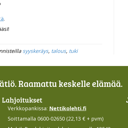
tä
.
äsi!
nnisteilla
syyskeräys
,
talous
,
tuki
tiö. Raamattu keskelle elämää.
Lahjoi­tukset
Verkkopankissa:
Nettikolehti.fi
Soittamalla 0600-02650 (22,13 € + pvm)