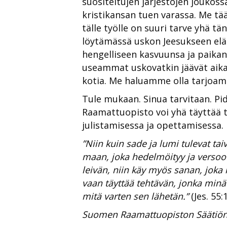
suositeltujen järjestöjen jouko
kristikansan tuen varassa. Me t
tälle työlle on suuri tarve yhä t
löytämässä uskon Jeesukseen elä
hengelliseen kasvuunsa ja paikan
useammat uskovatkin jäävät aika
kotia. Me haluamme olla tarjoama
Tule mukaan. Sinua tarvitaan. Pid
Raamattuopisto voi yhä täyttää 
julistamisessa ja opettamisessa. 
”Niin kuin sade ja lumi tulevat ta
maan, joka hedelmöityy ja versoo 
leivän, niin käy myös sanan, joka 
vaan täyttää tehtävän, jonka minä
mitä varten sen lähetän.”
(Jes. 55:
Suomen Raamattuopiston Säätiön 