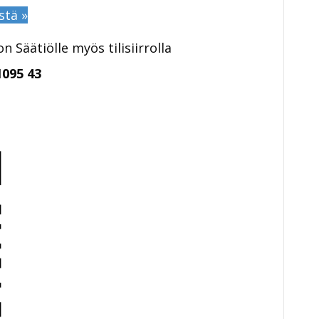
stä »
 Säätiölle myös tilisiirrolla
 1095 43