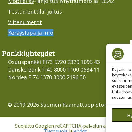
MobilePay
-lahjoitus lyhytnumerolla 13542
Testamenttilahjoitus
Viitenumerot
Keräyslupa ja info
Pankki­yhteydet
Osuuspankki FI73 5720 2320 1095 43
Danske Bank FI40 8000 1100 0684 11
Käytämme e
käyttökoke
Nordea FI74 1378 3000 2196 30
suoraan, mu
evästeiden
Halutessas
suostumust
© 2019-2026 Suomen Raamattuopiston Säätiö
H
Suojattu Googlen reCAPTCHA-palvelun avulla.
Tietosuoja
ja
ehdot
.