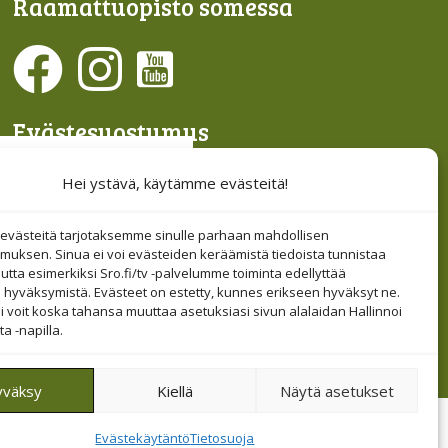
Raamattu­opisto somessa
Evästesuostumus
Hallinnoi evästeitä
Hei ystävä, käytämme evästeitä!
Etsi sivuiltamme
västeitä tarjotaksemme sinulle parhaan mahdollisen
muksen. Sinua ei voi evästeiden keräämistä tiedoista tunnistaa
tta esimerkiksi Sro.fi/tv -palvelumme toiminta edellyttää
 hyväksymistä. Evästeet on estetty, kunnes erikseen hyväksyt ne.
i voit koska tahansa muuttaa asetuksiasi sivun alalaidan Hallinnoi
a -napilla.
yväksy
Kiellä
Näytä asetukset
Tietosuoja
Evästekäytäntö
Tietosuoja