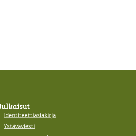
Julkaisut
Identiteettiasiakirja
Ystäväviesti