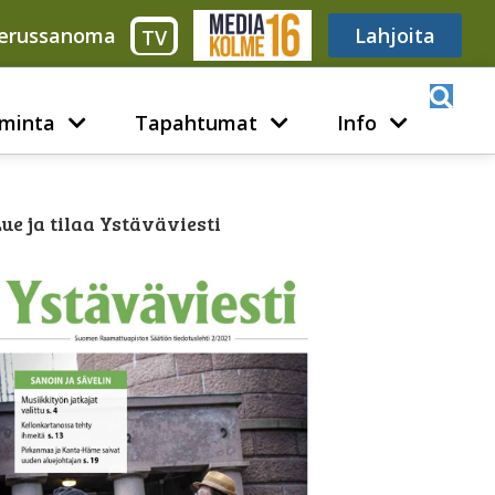
erussanoma
Media316
Lahjoita
TV
minta
Tapahtumat
Info
ue ja tilaa Ystäväviesti