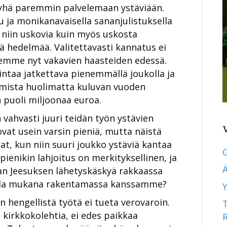
 yhä paremmin palvelemaan ystäviään.
u ja monikanavaisella sananjulistuksella
 niin uskovia kuin myös uskosta
 hedelmää. Valitettavasti kannatus ei
emme nyt vakavien haasteiden edessä.
intaa jatkettava pienemmällä joukolla ja
imista huolimatta kuluvan vuoden
 puoli miljoonaa euroa.
vahvasti juuri teidän työn ystävien
ovat usein varsin pieniä, mutta näistä
rat, kun niin suuri joukko ystäviä kantaa
ienikin lahjoitus on merkityksellinen, ja
Ä
n Jeesuksen lähetyskäskyä rakkaassa
olla mukana rakentamassa kanssamme?
Y
hengellistä työtä ei tueta verovaroin.
 kirkkokolehtia, ei edes paikkaa