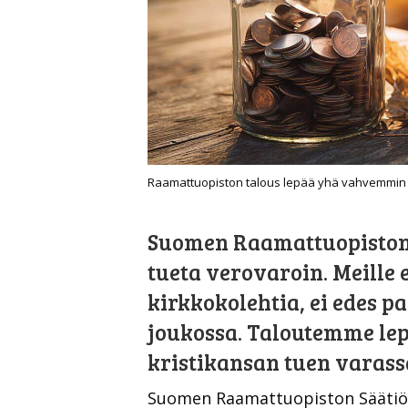
Raamattuopiston talous lepää yhä vahvemmin 
Suomen Raamattuopiston S
tueta verovaroin. Meille 
kirkkokolehtia, ei edes pa
joukossa. Taloutemme le
kristikansan tuen varass
Suomen Raamattuopiston Säätiö o