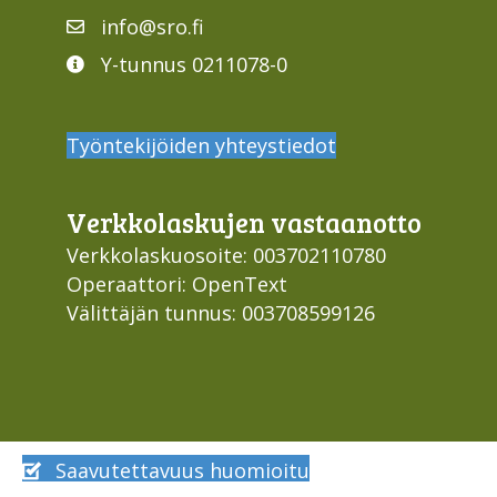
info@sro.fi
Y-tunnus 0211078-0
Työntekijöiden yhteystiedot
Verkko­laskujen vastaan­otto
Verkkolaskuosoite: 003702110780
Operaattori: OpenText
Välittäjän tunnus: 003708599126
Saavutettavuus huomioitu