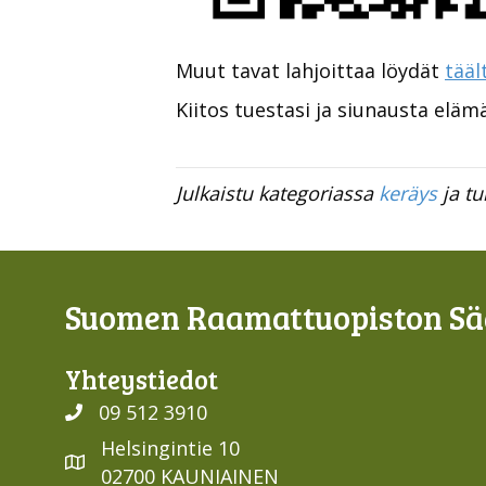
Muut tavat lahjoittaa löydät
tääl
Kiitos tuestasi ja siunausta elämä
Julkaistu kategoriassa
keräys
ja tu
Suomen Raamattuopiston Sää
Yhteys­tiedot
09 512 3910
Helsingintie 10
02700 KAUNIAINEN