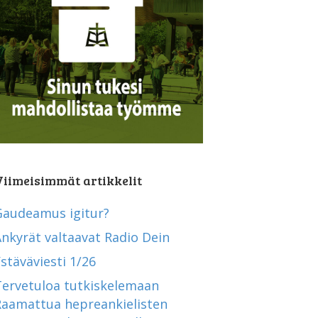
Viimeisimmät artikkelit
Gaudeamus igitur?
nkyrät valtaavat Radio Dein
stäväviesti 1/26
Tervetuloa tutkiskelemaan
Raamattua hepreankielisten