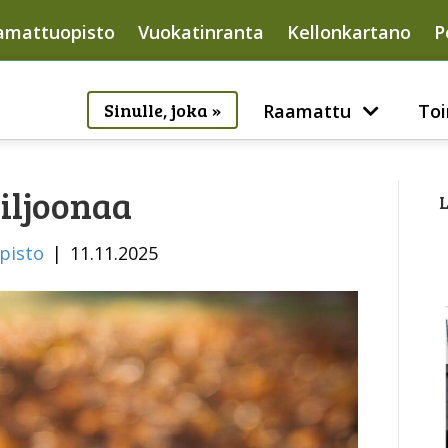
amattuopisto
Vuokatinranta
Kellonkartano
P
Sinulle, joka »
Raamattu
Toi
iljoonaa
L
pisto
|
11.11.2025