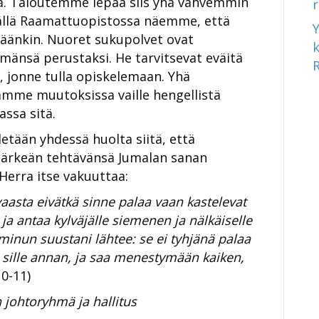
ssa. Taloutemme lepää siis yhä vahvemmin
äällä Raamattuopistossa näemme, että
änäänkin. Nuoret sukupolvet ovat
mänsä perustaksi. He tarvitsevat eväitä
, jonne tulla opiskelemaan. Yhä
mme muutoksissa vaille hengellistä
ssa sitä.
etään yhdessä huolta siitä, että
tärkeän tehtävänsä Jumalan sanan
Herra itse vakuuttaa:
ivaasta eivätkä sinne palaa vaan kastelevat
ja antaa kylväjälle siemenen ja nälkäiselle
minun suustani lähtee: se ei tyhjänä palaa
 sille annan, ja saa menestymään kaiken,
10-11)
johtoryhmä ja hallitus