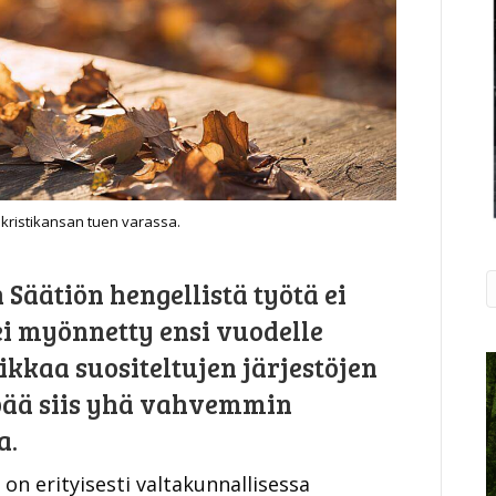
kristikansan tuen varassa.
äätiön hengellistä työtä ei
ei myönnetty ensi vuodelle
ikkaa suositeltujen järjestöjen
pää siis yhä vahvemmin
a.
n erityisesti valtakunnallisessa