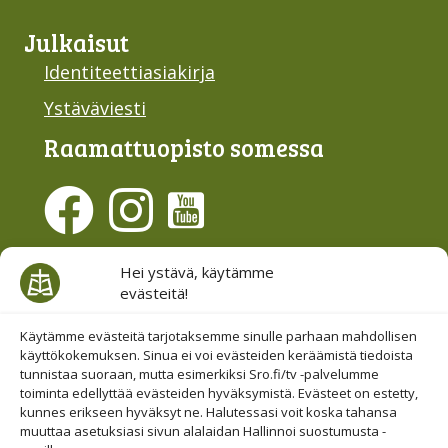
Julkaisut
Identiteettiasiakirja
Ystäväviesti
Raamattu­opisto somessa
Evästesuostumus
Hei ystävä, käytämme
evästeitä!
Hallinnoi evästeitä
Etsi sivuiltamme
Käytämme evästeitä tarjotaksemme sinulle parhaan mahdollisen
käyttökokemuksen. Sinua ei voi evästeiden keräämistä tiedoista
tunnistaa suoraan, mutta esimerkiksi Sro.fi/tv -palvelumme
toiminta edellyttää evästeiden hyväksymistä. Evästeet on estetty,
kunnes erikseen hyväksyt ne. Halutessasi voit koska tahansa
muuttaa asetuksiasi sivun alalaidan Hallinnoi suostumusta -