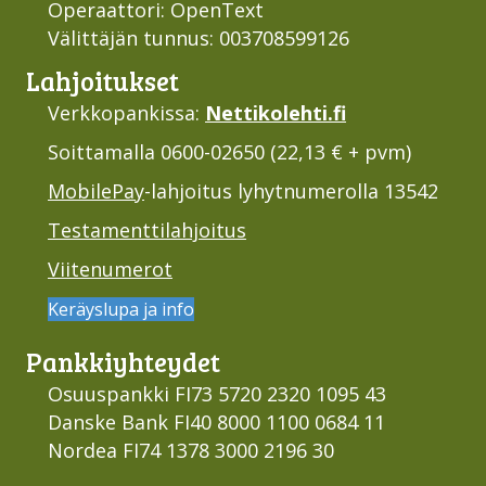
Operaattori: OpenText
Välittäjän tunnus: 003708599126
Lahjoi­tukset
Verkkopankissa:
Nettikolehti.fi
Soittamalla 0600-02650 (22,13 € + pvm)
MobilePay
-lahjoitus lyhytnumerolla 13542
Testamenttilahjoitus
Viitenumerot
Keräyslupa ja info
Pankki­yhteydet
Osuuspankki FI73 5720 2320 1095 43
Danske Bank FI40 8000 1100 0684 11
Nordea FI74 1378 3000 2196 30