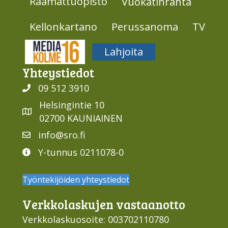
Raamattuopisto
Vuokatinranta
Kellonkartano
Perussanoma
TV
Media316
Lahjoita
Yhteys­tiedot
09 512 3910
Helsingintie 10
02700 KAUNIAINEN
info@sro.fi
Y-tunnus 0211078-0
Työntekijöiden yhteystiedot
Verkko­laskujen vastaan­otto
Verkkolaskuosoite: 003702110780