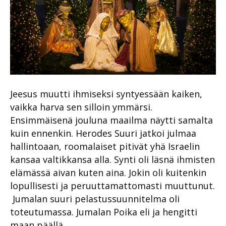
Jeesus muutti ihmiseksi syntyessään kaiken,
vaikka harva sen silloin ymmärsi.
Ensimmäisenä jouluna maailma näytti samalta
kuin ennenkin. Herodes Suuri jatkoi julmaa
hallintoaan, roomalaiset pitivät yhä Israelin
kansaa valtikkansa alla. Synti oli läsnä ihmisten
elämässä aivan kuten aina. Jokin oli kuitenkin
lopullisesti ja peruuttamattomasti muuttunut.
Jumalan suuri pelastussuunnitelma oli
toteutumassa. Jumalan Poika eli ja hengitti
maan päällä.