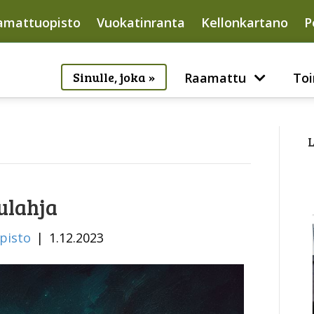
amattuopisto
Vuokatinranta
Kellonkartano
P
Sinulle, joka »
Raamattu
Toi
L
ulahja
pisto
|
1.12.2023