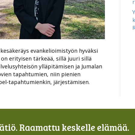
esäkeräys evankelioimistyön hyväksi
n erityisen tärkeää, sillä juuri sillä
velusyhteisön ylläpitämisen ja Jumalan
ovien tapahtumien, niin pienien
el-tapahtumienkin, järjestämisen.
tiö. Raamattu keskelle elämää.