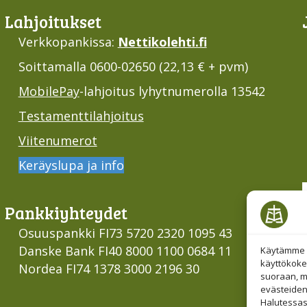
Lahjoi­tukset
Verkkopankissa:
Nettikolehti.fi
Soittamalla 0600-02650 (22,13 € + pvm)
MobilePay
-lahjoitus lyhytnumerolla 13542
Testamenttilahjoitus
Viitenumerot
Keräyslupa ja info
Pankki­yhteydet
Osuuspankki FI73 5720 2320 1095 43
Danske Bank FI40 8000 1100 0684 11
Käytämme e
käyttökoke
Nordea FI74 1378 3000 2196 30
suoraan, mu
evästeiden
Halutessas