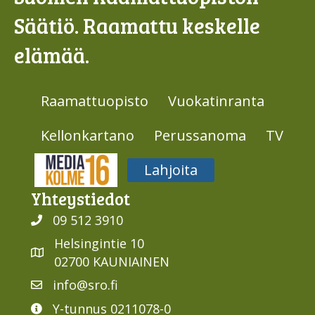
Säätiö. Raamattu keskelle
elämää.
Raamattuopisto
Vuokatinranta
Kellonkartano
Perussanoma
TV
Media316
Lahjoita
Yhteys­tiedot
09 512 3910
Helsingintie 10
02700 KAUNIAINEN
info@sro.fi
Y-tunnus 0211078-0