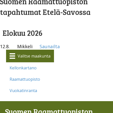
Suomen Raamattuopiston
tapahtumat Etelä-Savossa
Elokuu 2026
12.8.
Mikkeli
Saunailta
Valitse maakunta
Kellonkartano
Raamattuopisto
Vuokatinranta
Suomen Raamattuopiston