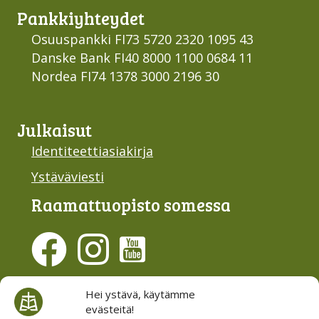
Pankki­yhteydet
Osuuspankki FI73 5720 2320 1095 43
Danske Bank FI40 8000 1100 0684 11
Nordea FI74 1378 3000 2196 30
Julkaisut
Identiteettiasiakirja
Ystäväviesti
Raamattu­opisto somessa
Evästesuostumus
Hei ystävä, käytämme
evästeitä!
Hallinnoi evästeitä