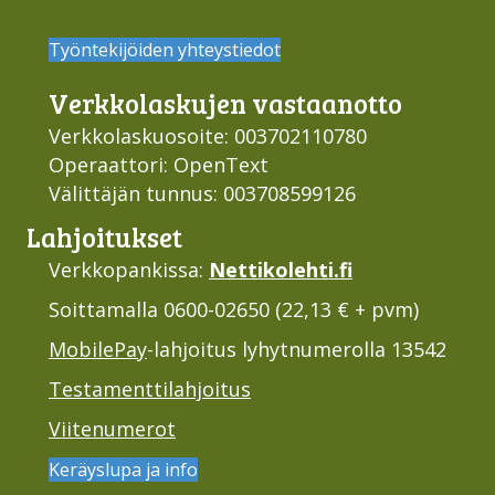
Työntekijöiden yhteystiedot
Verkko­laskujen vastaan­otto
Verkkolaskuosoite: 003702110780
Operaattori: OpenText
Välittäjän tunnus: 003708599126
Lahjoi­tukset
Verkkopankissa:
Nettikolehti.fi
Soittamalla 0600-02650 (22,13 € + pvm)
MobilePay
-lahjoitus lyhytnumerolla 13542
Testamenttilahjoitus
Viitenumerot
Keräyslupa ja info