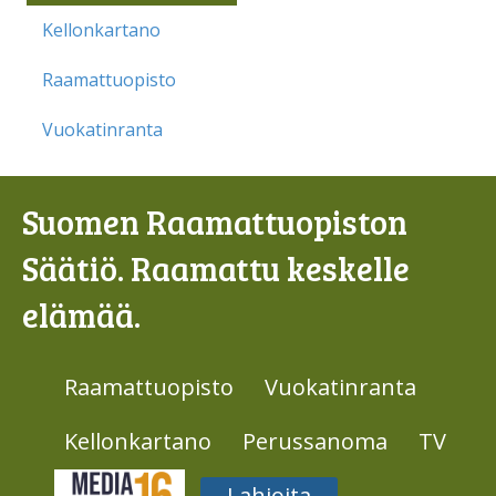
Kellonkartano
Raamattuopisto
Vuokatinranta
Suomen Raamattuopiston
Säätiö. Raamattu keskelle
elämää.
Raamattuopisto
Vuokatinranta
Kellonkartano
Perussanoma
TV
Media316
Lahjoita