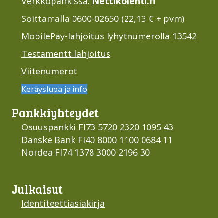
Verkkopankissa:
Nettikolehti.fi
Soittamalla 0600-02650 (22,13 € + pvm)
MobilePay
-lahjoitus lyhytnumerolla 13542
Testamenttilahjoitus
Viitenumerot
Keräyslupa ja info
Pankki­yhteydet
Osuuspankki FI73 5720 2320 1095 43
Danske Bank FI40 8000 1100 0684 11
Nordea FI74 1378 3000 2196 30
Julkaisut
Identiteettiasiakirja