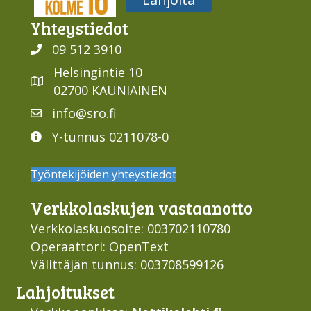
Yhteys­tiedot
09 512 3910
Helsingintie 10
02700 KAUNIAINEN
info@sro.fi
Y-tunnus 0211078-0
Työntekijöiden yhteystiedot
Verkko­laskujen vastaan­otto
Verkkolaskuosoite: 003702110780
Operaattori: OpenText
Välittäjän tunnus: 003708599126
Lahjoi­tukset