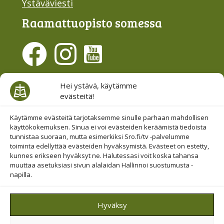
Ystäväviesti
Raamattu­opisto somessa
Evästesuostumus
Hei ystävä, käytämme
evästeitä!
Hallinnoi evästeitä
Etsi sivuiltamme
Käytämme evästeitä tarjotaksemme sinulle parhaan mahdollisen
käyttökokemuksen. Sinua ei voi evästeiden keräämistä tiedoista
tunnistaa suoraan, mutta esimerkiksi Sro.fi/tv -palvelumme
toiminta edellyttää evästeiden hyväksymistä. Evästeet on estetty,
kunnes erikseen hyväksyt ne. Halutessasi voit koska tahansa
muuttaa asetuksiasi sivun alalaidan Hallinnoi suostumusta -
napilla.
© 2019-2026 Suomen Raamattuopiston Säätiö
Hyväksy
Saavutettavuus huomioitu