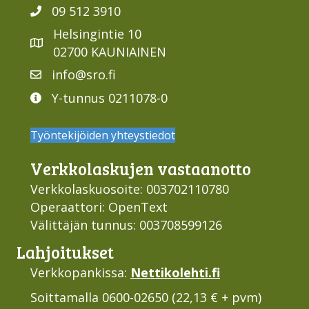
09 512 3910
Helsingintie 10
02700 KAUNIAINEN
info@sro.fi
Y-tunnus 0211078-0
Työntekijöiden yhteystiedot
Verkko­laskujen vastaan­otto
Verkkolaskuosoite: 003702110780
Operaattori: OpenText
Välittäjän tunnus: 003708599126
Lahjoi­tukset
Verkkopankissa:
Nettikolehti.fi
Soittamalla 0600-02650 (22,13 € + pvm)