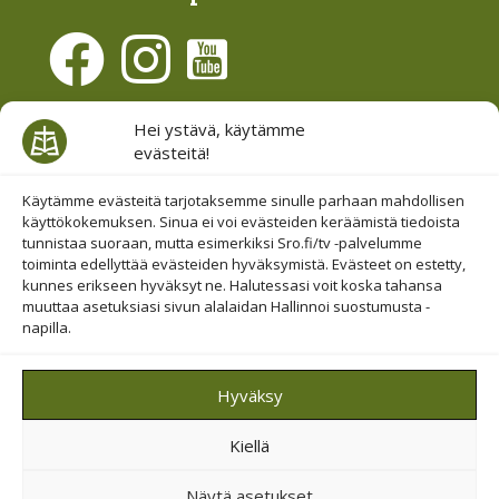
Evästesuostumus
Hei ystävä, käytämme
evästeitä!
Hallinnoi evästeitä
Etsi sivuiltamme
Käytämme evästeitä tarjotaksemme sinulle parhaan mahdollisen
käyttökokemuksen. Sinua ei voi evästeiden keräämistä tiedoista
tunnistaa suoraan, mutta esimerkiksi Sro.fi/tv -palvelumme
toiminta edellyttää evästeiden hyväksymistä. Evästeet on estetty,
kunnes erikseen hyväksyt ne. Halutessasi voit koska tahansa
muuttaa asetuksiasi sivun alalaidan Hallinnoi suostumusta -
napilla.
© 2019-2026 Suomen Raamattuopiston Säätiö
Hyväksy
Saavutettavuus huomioitu
Kiellä
Suojattu Googlen reCAPTCHA-palvelun avulla.
Tietosuoja
ja
ehdot
.
Näytä asetukset