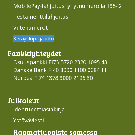
MobilePay
-lahjoitus lyhytnumerolla 13542
Testamenttilahjoitus
Viitenumerot
Keräyslupa ja info
Pankki­yhteydet
Osuuspankki FI73 5720 2320 1095 43
Danske Bank FI40 8000 1100 0684 11
Nordea FI74 1378 3000 2196 30
Julkaisut
Identiteettiasiakirja
Ystäväviesti
Raamattu­opisto somessa