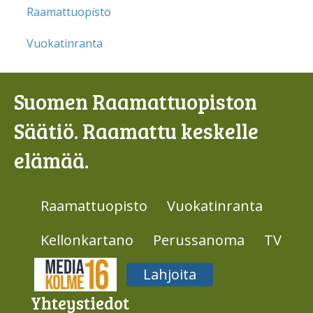
Raamattuopisto
Vuokatinranta
Suomen Raamattuopiston
Säätiö. Raamattu keskelle
elämää.
Raamattuopisto
Vuokatinranta
Kellonkartano
Perussanoma
TV
Media316
Lahjoita
Yhteys­tiedot