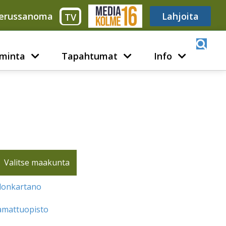
erussanoma
Media316
Lahjoita
TV
minta
Tapahtumat
Info
Valitse maakunta
lonkartano
amattuopisto