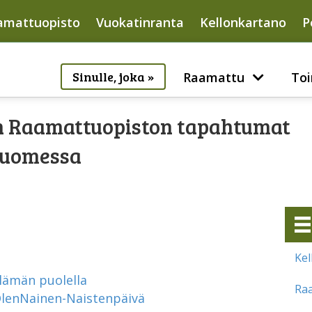
amattuopisto
Vuokatinranta
Kellonkartano
P
Sinulle, joka »
Raamattu
Toi
 Raamattuopiston tapahtumat
Suomessa
Kel
lämän puolella
Ra
lenNainen-Naistenpäivä