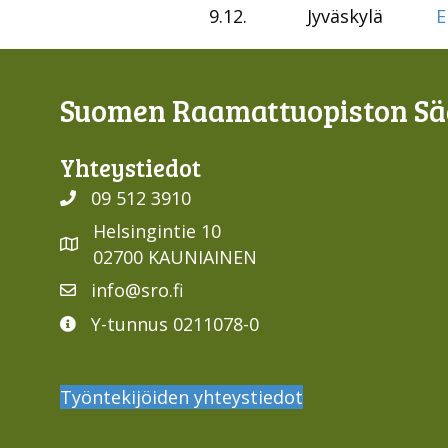
9.12.
Jyväskylä
E
Suomen Raamattuopiston Sää
Yhteys­tiedot
09 512 3910
Helsingintie 10
02700 KAUNIAINEN
info@sro.fi
Y-tunnus 0211078-0
Työntekijöiden yhteystiedot