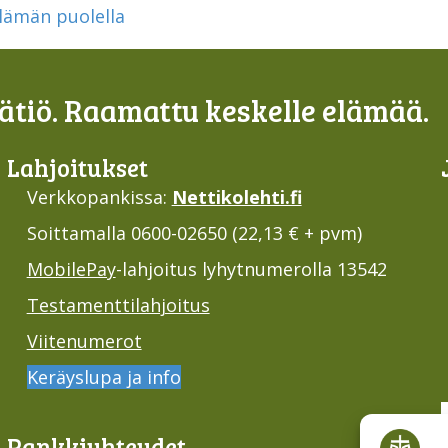
lämän puolella
tiö. Raamattu keskelle elämää.
Lahjoi­tukset
Verkkopankissa:
Nettikolehti.fi
Soittamalla 0600-02650 (22,13 € + pvm)
MobilePay
-lahjoitus lyhytnumerolla 13542
Testamenttilahjoitus
Viitenumerot
Keräyslupa ja info
Pankki­yhteydet