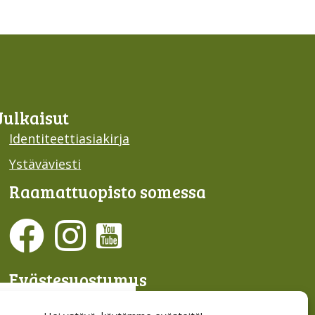
Julkaisut
Identiteettiasiakirja
Ystäväviesti
Raamattu­opisto somessa
Evästesuostumus
Hallinnoi evästeitä