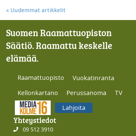
« Uudemmat artikkelit
Suomen Raamattuopiston
Säätiö. Raamattu keskelle
elämää.
Raamattuopisto
Vuokatinranta
Kellonkartano
Perussanoma
TV
Media316
Lahjoita
Yhteys­tiedot
09 512 3910