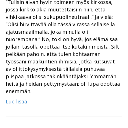
”Tulisin aivan hyvin toimeen myös kirkossa,
jossa kirkkolakia muutettaisiin niin, että
vihkikaava olisi sukupuolineutraali.” Ja vielä:
”Olisi hirvittävää olla tässä virassa sellaisella
ajatusmaailmalla, joka minulla oli
nuorempana.” No, toki on hyvä, jos elämä saa
jollain tasolla opettaa itse kutakin meistä. Silti
pelkään pahoin, että tulen kohtaaman
työssäni maakuntien ihmisiä, jotka kutsuvat
avioliittokysymyksestä tällaisia puhuvaa
piispaa jatkossa takinkääntäjäksi. Ymmärrän
heitä ja heidän pettymystään; oli lupa odottaa
enemmän.
Lue lisää