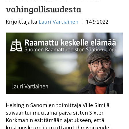
vahingollisuudesta
Kirjoittajalta
Lauri Vartiainen
|
14.9.2022
Helsingin Sanomien toimittaja Ville Similä
suivaantui muutama päivä sitten Sixten
Korkmanin esittämään ajatukseen, että
kristinusko on juurruttanut ihmisoikeudet