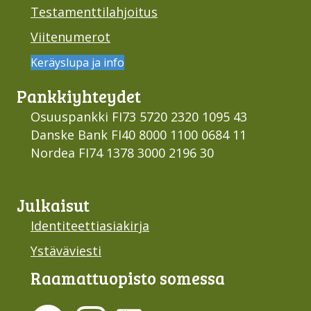
Testamenttilahjoitus
Viitenumerot
Keräyslupa ja info
Pankki­yhteydet
Osuuspankki FI73 5720 2320 1095 43
Danske Bank FI40 8000 1100 0684 11
Nordea FI74 1378 3000 2196 30
Julkaisut
Identiteettiasiakirja
Ystäväviesti
Raamattu­opisto somessa