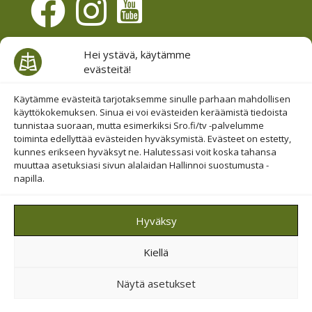
Evästesuostumus
Hei ystävä, käytämme
evästeitä!
Hallinnoi evästeitä
Etsi sivuiltamme
Käytämme evästeitä tarjotaksemme sinulle parhaan mahdollisen
käyttökokemuksen. Sinua ei voi evästeiden keräämistä tiedoista
tunnistaa suoraan, mutta esimerkiksi Sro.fi/tv -palvelumme
toiminta edellyttää evästeiden hyväksymistä. Evästeet on estetty,
kunnes erikseen hyväksyt ne. Halutessasi voit koska tahansa
muuttaa asetuksiasi sivun alalaidan Hallinnoi suostumusta -
napilla.
© 2019-2026 Suomen Raamattuopiston Säätiö
Hyväksy
Saavutettavuus huomioitu
Kiellä
Suojattu Googlen reCAPTCHA-palvelun avulla.
Tietosuoja
ja
ehdot
.
Näytä asetukset