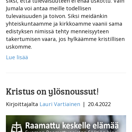
siksi, että tulevaisuuteen ei enää uskottu. Vain
Jumala voi antaa meille todellisen
tulevaisuuden ja toivon. Siksi meidänkin
yhteiskuntaamme ja kirkkoamme vaanii sama
edistyksen nimissä tehty menneisyyteen
takertumisen vaara, jos hylkäämme kristillisen
uskomme.
Lue lisää
Kristus on ylösnoussut!
Kirjoittajalta
Lauri Vartiainen
|
20.4.2022