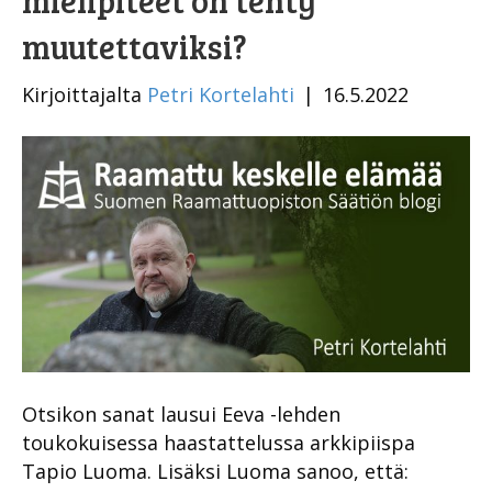
mielipiteet on tehty
muutettaviksi?
Kirjoittajalta
Petri Kortelahti
|
16.5.2022
Otsikon sanat lausui Eeva -lehden
toukokuisessa haastattelussa arkkipiispa
Tapio Luoma. Lisäksi Luoma sanoo, että: