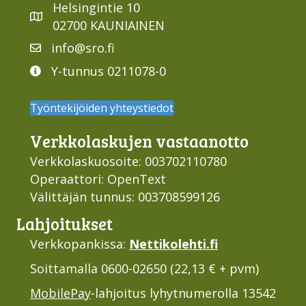
Helsingintie 10
02700 KAUNIAINEN
info@sro.fi
Y-tunnus 0211078-0
Työntekijöiden yhteystiedot
Verkko­laskujen vastaan­otto
Verkkolaskuosoite: 003702110780
Operaattori: OpenText
Välittäjän tunnus: 003708599126
Lahjoi­tukset
Verkkopankissa:
Nettikolehti.fi
Soittamalla 0600-02650 (22,13 € + pvm)
MobilePay
-lahjoitus lyhytnumerolla 13542