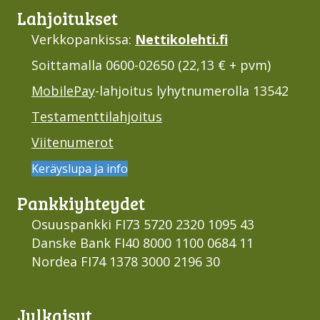
Lahjoi­tukset
Verkkopankissa:
Nettikolehti.fi
Soittamalla 0600-02650 (22,13 € + pvm)
MobilePay
-lahjoitus lyhytnumerolla 13542
Testamenttilahjoitus
Viitenumerot
Keräyslupa ja info
Pankki­yhteydet
Osuuspankki FI73 5720 2320 1095 43
Danske Bank FI40 8000 1100 0684 11
Nordea FI74 1378 3000 2196 30
Julkaisut