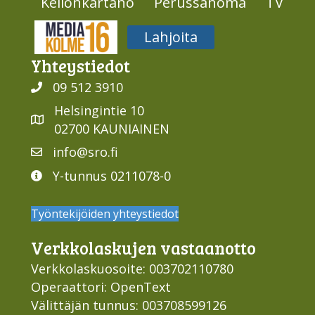
Kellonkartano
Perussanoma
TV
Media316
Lahjoita
Yhteys­tiedot
09 512 3910
Helsingintie 10
02700 KAUNIAINEN
info@sro.fi
Y-tunnus 0211078-0
Työntekijöiden yhteystiedot
Verkko­laskujen vastaan­otto
Verkkolaskuosoite: 003702110780
Operaattori: OpenText
Välittäjän tunnus: 003708599126