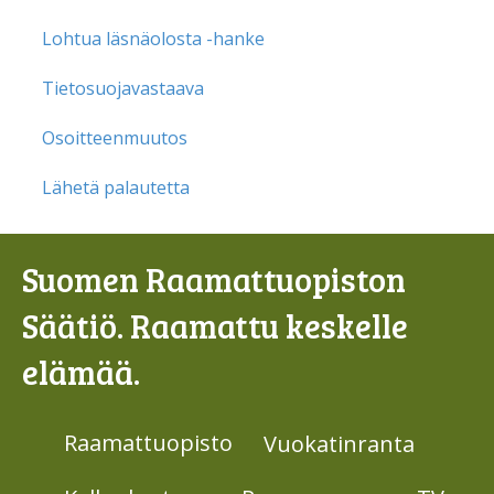
Lohtua läsnäolosta -hanke
Tietosuojavastaava
Osoitteenmuutos
Lähetä palautetta
Suomen Raamattuopiston
Säätiö. Raamattu keskelle
elämää.
Raamattuopisto
Vuokatinranta