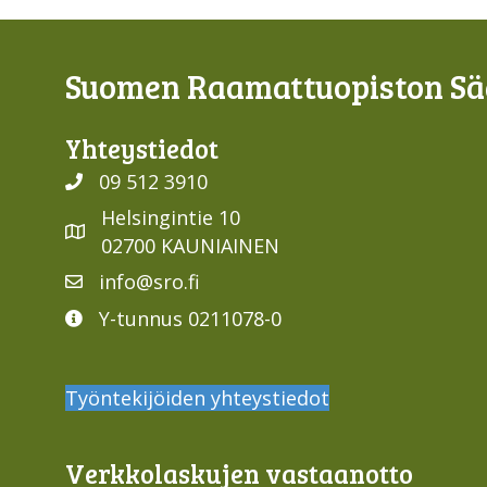
Suomen Raamattuopiston Sää
Yhteys­tiedot
09 512 3910
Helsingintie 10
02700 KAUNIAINEN
info@sro.fi
Y-tunnus 0211078-0
Työntekijöiden yhteystiedot
Verkko­laskujen vastaan­otto