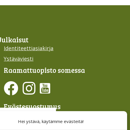
Julkaisut
Identiteettiasiakirja
Ystäväviesti
Raamattu­opisto somessa
Evästesuostumus
Hallinnoi evästeitä
Hei ystävä, käytämme evästeitä!
Etsi sivuiltamme