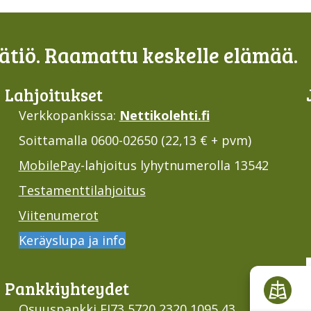
tiö. Raamattu keskelle elämää.
Lahjoi­tukset
Verkkopankissa:
Nettikolehti.fi
Soittamalla 0600-02650 (22,13 € + pvm)
MobilePay
-lahjoitus lyhytnumerolla 13542
Testamenttilahjoitus
Viitenumerot
Keräyslupa ja info
Pankki­yhteydet
Osuuspankki FI73 5720 2320 1095 43