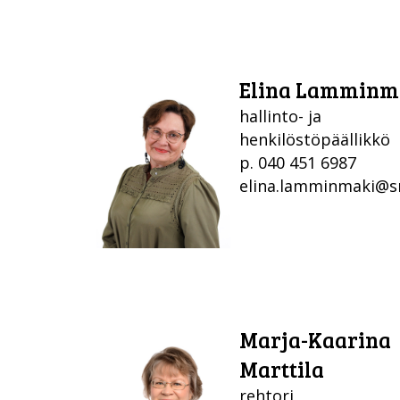
Elina Lamminm
hallinto- ja
henkilöstöpäällikkö
p. 040 451 6987
elina.lamminmaki@sr
Marja-Kaarina
Marttila
rehtori