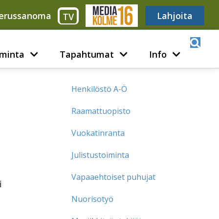
erussanoma
Media316
Lahjoita
TV
minta
Tapahtumat
Info
Henkilöstö A-Ö
Raamattuopisto
Vuokatinranta
Julistustoiminta
Vapaaehtoiset puhujat
i
Nuorisotyö