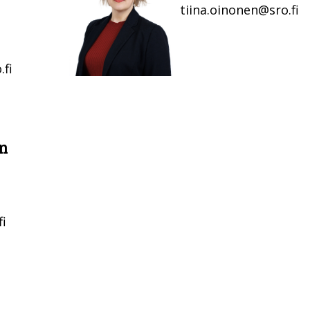
tiina.oinonen@sro.fi
.fi
n
fi