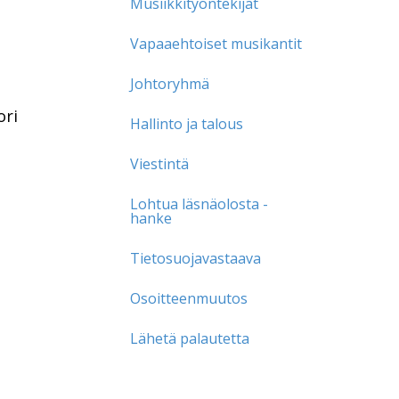
Musiikkityöntekijät
Vapaaehtoiset musikantit
Johtoryhmä
ori
Hallinto ja talous
i
Viestintä
Lohtua läsnäolosta -
hanke
Tietosuojavastaava
Osoitteenmuutos
Lähetä palautetta