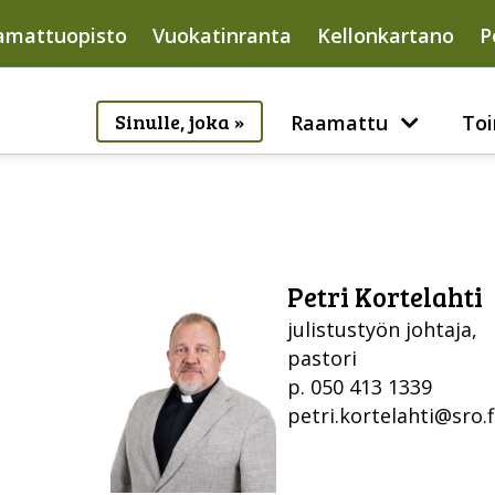
amattuopisto
Vuokatinranta
Kellonkartano
P
Sinulle, joka »
Raamattu
Toi
Petri Kortelahti
julistustyön johtaja,
pastori
p. 050 413 1339
petri.kortelahti@sro.f