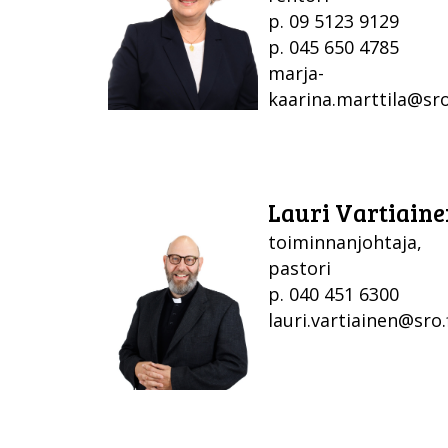
p. 09 5123 9129
p. 045 650 4785
marja-
kaarina.marttila@sro
Lauri Vartiaine
toiminnanjohtaja,
pastori
p. 040 451 6300
lauri.vartiainen@sro.